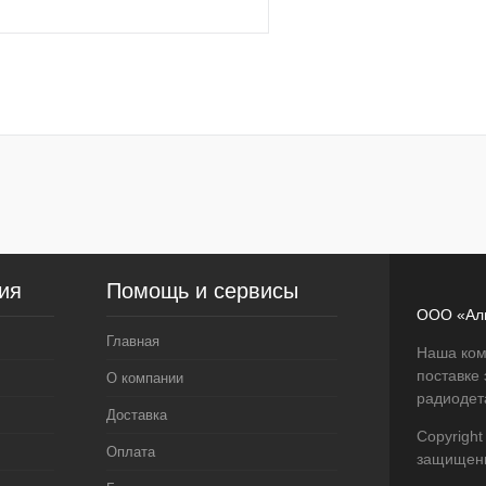
В корзину
лик
К сравнению
В
наличии
ия
Помощь и сервисы
ООО «Ал
Главная
Наша ком
поставке
О компании
радиодет
Доставка
Copyright
Оплата
защищен