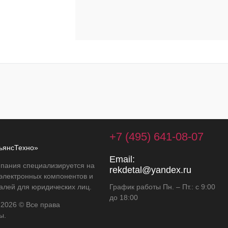
+7 (495) 641-08-07
ьянсТехно»
Email:
пания специализируется на
rekdetal@yandex.ru
 электронных компонентов и
алей для юридических лиц.
График работы Пн. – Пт.: с 9:00
до 18:00
 2026 © Все права
ы.