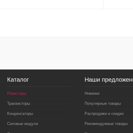
В корзину
Купить в 1 клик
К сравнению
Купить в 1 к
В избранное
В
В избранное
наличии
Каталог
Наши предложен
Резисторы
Новинки
Транзисторы
Популярные товары
Конденсаторы
Распродажи и скидки
Силовые модули
Рекомендуемые товары