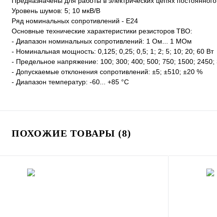
Предназначены для работы в электрических цепях постоянного
Уровень шумов: 5; 10 мкВ/В
Ряд номинальных сопротивлений - Е24
Основные технические характеристики резисторов ТВО:
- Диапазон номинальных сопротивлений: 1 Ом... 1 МОм
- Номинальная мощность: 0,125; 0,25; 0,5; 1; 2; 5; 10; 20; 60 Вт
- Предельное напряжение: 100; 300; 400; 500; 750; 1500; 2450;
- Допускаемые отклонения сопротивлений: ±5; ±510; ±20 %
- Диапазон температур: -60... +85 °С
ПОХОЖИЕ ТОВАРЫ (8)