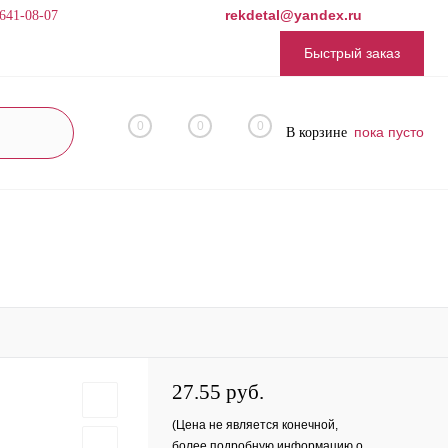
rekdetal@yandex.ru
 641-08-07
Быстрый заказ
0
0
0
пока пусто
В корзине
27.55 руб.
(Цена не является конечной,
более подробную информацию о