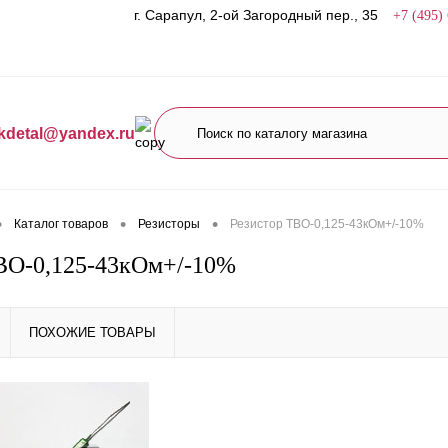
г. Сарапул, 2-ой Загородный пер., 35
+7 (495)
kdetal@yandex.ru
•
•
•
Каталог товаров
Резисторы
Резистор ТВО-0,125-43кОм+/-10%
ВО-0,125-43кОм+/-10%
ПОХОЖИЕ ТОВАРЫ