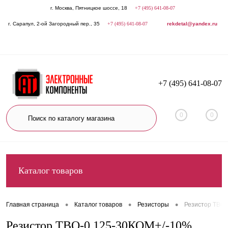
г. Москва, Пятницкое шоссе, 18
+7 (495) 641-08-07
г. Сарапул, 2-ой Загородный пер., 35
+7 (495) 641-08-07
rekdetal@yandex.ru
+7 (495) 641-08-07
0
0
Каталог товаров
•
•
•
Главная страница
Каталог товаров
Резисторы
Резистор ТВО-
Резистор ТВО-0,125-30КОМ+/-10%