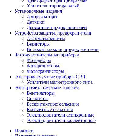
Трансформаторы трехфазные
Усилитель тороидальный
Установочные изделия
Амортизаторы
Датчики
Держатели предохранителей
Устройства защиты, предохранители
Автоматы защиты
Варисторы
Вставки плавкие, предохранители
Фоточувствительные приборы
Фотодиоды
Фоторезисторы
Фототранзисторы
Электровакуумные приборы СВЧ
Усилители магнетронного типа
Электромеханические изделия
Вентиляторы
Сельсины
Бесконтактные сельсины
Контактные сельсины
Электродвигатели асинхронные
Электродвигатели коллекторные
Новинки