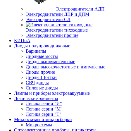
Электродвигатели АДП
Электродвигатели ДПР и ДПМ
Электродвигатели СЛ
Электродвигатели тихоходные
Электродвигатели прочие
КИПиА
Диоды полупроводниковые
Варикапы
Диодные мосты
Диоды выпрямительные
Диоды высокочастотные и импульсные
Диоды прочие
Диоды Шоттки
СВЧ диоды
Силовые диоды
Лампы и приборы электровакуумные
Логические элементы
Логика серии "И"
Логика серии "М"
Логика серии "Т"
Микросхемы и микросборки
Микросхемы
Оптоэлектронные приборы, индикаторы