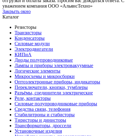
отгрузки и оплаты заказа. Просим вас дождаться ответа. С
уважением компания ООО «АльянсТехно»
Закрыть окно
Каталог
Резисторы
Транзисторы
Конденсаторы
Силовые модули
Электродвигатели
КИПиА
Диоды полупроводниковые
Лампы и приборы электровакуумные
Логические элементы
Микросхемы и микросборки
Оптоэлектронные приборы, индикаторы
Переключатели, кнопки, тумблеры
Разъёмы, соединители электрические
Реле, контакторы
Силовые полупроводниковые приборы
Средства связи, телефония
Стабилитроны и стабисторы
Тиристоры и динисторы
Трансформаторы, дроссели
Установочные изделия