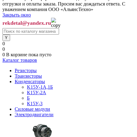
отгрузки и оплаты заказа. Просим вас дождаться ответа. С
уважением компания ООО «АльянсТехно»
Закрыть окно
rekdetal@yandex.ru
0
0
0
В корзине
пока пусто
Каталог товаров
Резисторы
Транзисторы
Конденсаторы
K15У-1А,1Б
К15У-2А
Б
К15У-3
Силовые модули
Электродвигатели