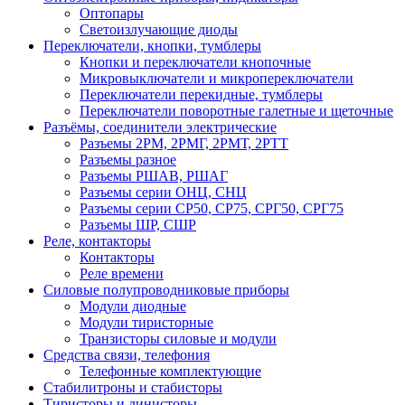
Оптопары
Светоизлучающие диоды
Переключатели, кнопки, тумблеры
Кнопки и переключатели кнопочные
Микровыключатели и микропереключатели
Переключатели перекидные, тумблеры
Переключатели поворотные галетные и щеточные
Разъёмы, соединители электрические
Разъемы 2РМ, 2РМГ, 2РМТ, 2РТТ
Разъемы разное
Разъемы РШАВ, РШАГ
Разъемы серии ОНЦ, СНЦ
Разъемы серии СР50, СР75, СРГ50, СРГ75
Разъемы ШР, СШР
Реле, контакторы
Контакторы
Реле времени
Силовые полупроводниковые приборы
Модули диодные
Модули тиристорные
Транзисторы силовые и модули
Средства связи, телефония
Телефонные комплектующие
Стабилитроны и стабисторы
Тиристоры и динисторы