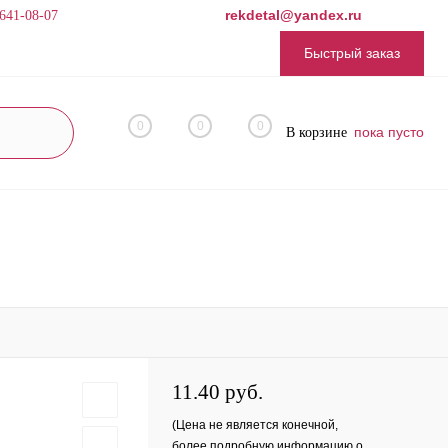
rekdetal@yandex.ru
 641-08-07
Быстрый заказ
0
0
0
пока пусто
В корзине
11.40 руб.
(Цена не является конечной,
более подробную информацию о