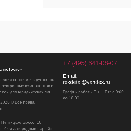
+7 (495) 641-08-07
ьянсТехно»
Email:
пания специализируется на
rekdetal@yandex.ru
 электронных компонентов и
алей для юридических лиц.
График работы Пн. – Пт.: с 9:00
до 18:00
 2026 © Все права
ы.
, Пятницкое шоссе, 18
л, 2-ой Загородный пер., 35