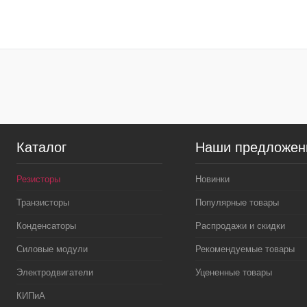
В корзину
Купить в 1 клик
Сравнение
Купить в 1 к
В избранное
В
В избранное
наличии
Каталог
Наши предложен
Резисторы
Новинки
Транзисторы
Популярные товары
Конденсаторы
Распродажи и скидки
Силовые модули
Рекомендуемые товары
Электродвигатели
Уцененные товары
КИПиА