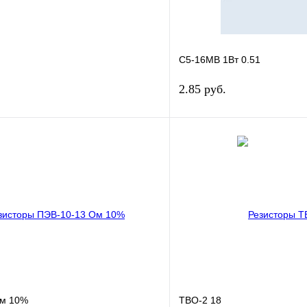
С5-16МВ 1Вт 0.51
2.85 руб.
В корзину
лик
Сравнение
Купить в 1 клик
В
В избранное
наличии
н
Ом 10%
ТВО-2 18