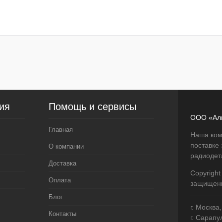
В корзину
лик
Сравнение
В
наличии
ия
Помощь и сервисы
ООО «Ал
Главная
Наша ком
поставке
О компании
радиодет
Доставка
Copyright
Оплата
защищен
Блог
г. Москва
Контакты
г. Сарапу