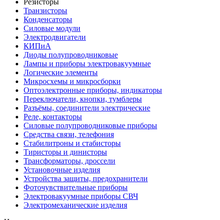
Резисторы
Транзисторы
Конденсаторы
Силовые модули
Электродвигатели
КИПиА
Диоды полупроводниковые
Лампы и приборы электровакуумные
Логические элементы
Микросхемы и микросборки
Оптоэлектронные приборы, индикаторы
Переключатели, кнопки, тумблеры
Разъёмы, соединители электрические
Реле, контакторы
Силовые полупроводниковые приборы
Средства связи, телефония
Стабилитроны и стабисторы
Тиристоры и динисторы
Трансформаторы, дроссели
Установочные изделия
Устройства защиты, предохранители
Фоточувствительные приборы
Электровакуумные приборы СВЧ
Электромеханические изделия