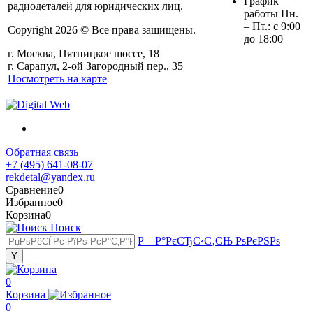
График
радиодеталей для юридических лиц.
работы Пн.
– Пт.: с 9:00
Copyright 2026 © Все права защищены.
до 18:00
г. Москва, Пятницкое шоссе, 18
г. Сарапул, 2-ой Загородный пер., 35
Посмотреть на карте
Обратная связь
+7 (495) 641-08-07
rekdetal@yandex.ru
Сравнение
0
Избранное
0
Корзина
0
Поиск
Р—Р°РєСЂС‹С‚СЊ РѕРєРЅРѕ
0
Корзина
0