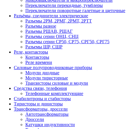
Микровыключатели и микропереключатели
Переключатели перекидные, тумблеры
Переключатели поворотные галетные и щеточные
Разъёмы, соединители электрические
Разъемы 2РМ, 2РМГ, 2РМТ, 2РТТ
Разъемы разное
Разъемы РШАВ, РШАГ
Разъемы серии ОНЦ, СНЦ
Разъемы серии СР50, СР75, СРГ50, СРГ75
Разъемы ШР, СШР
Реле, контакторы
Контакторы
Реле времени
Силовые полупроводниковые приборы
Модули диодные
Модули тиристорные
Транзисторы силовые и модули
Средства связи, телефония
Телефонные комплектующие
Стабилитроны и стабисторы
Тиристоры и динисторы
Трансформаторы, дроссели
Автотрансформаторы
Дроссели
Катушки индуктивности