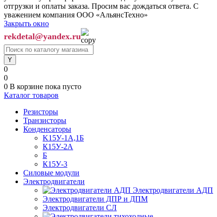
отгрузки и оплаты заказа. Просим вас дождаться ответа. С
уважением компания ООО «АльянсТехно»
Закрыть окно
rekdetal@yandex.ru
0
0
0
В корзине
пока пусто
Каталог товаров
Резисторы
Транзисторы
Конденсаторы
K15У-1А,1Б
К15У-2А
Б
К15У-3
Силовые модули
Электродвигатели
Электродвигатели АДП
Электродвигатели ДПР и ДПМ
Электродвигатели СЛ