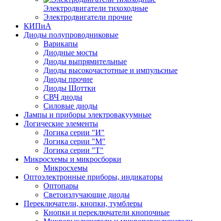
Электродвигатели тихоходные
Электродвигатели прочие
КИПиА
Диоды полупроводниковые
Варикапы
Диодные мосты
Диоды выпрямительные
Диоды высокочастотные и импульсные
Диоды прочие
Диоды Шоттки
СВЧ диоды
Силовые диоды
Лампы и приборы электровакуумные
Логические элементы
Логика серии "И"
Логика серии "М"
Логика серии "Т"
Микросхемы и микросборки
Микросхемы
Оптоэлектронные приборы, индикаторы
Оптопары
Светоизлучающие диоды
Переключатели, кнопки, тумблеры
Кнопки и переключатели кнопочные