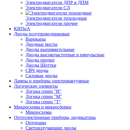
Электродвигатели ДПР и ДПМ
Электродвигатели СЛ
Электродвигатели тихоходные
Электродвигатели прочие
КИПиА
Диоды полупроводниковые
Варикапы
Диодные мосты
Диоды выпрямительные
Диоды высокочастотные и импульсные
Диоды прочие
Диоды Шоттки
СВЧ диоды
Силовые диоды
Лампы и приборы электровакуумные
Логические элементы
Логика серии "И"
Логика серии "М"
Логика серии "Т"
Микросхемы и микросборки
Микросхемы
Оптоэлектронные приборы, индикаторы
Оптопары
Светоизлучающие диоды