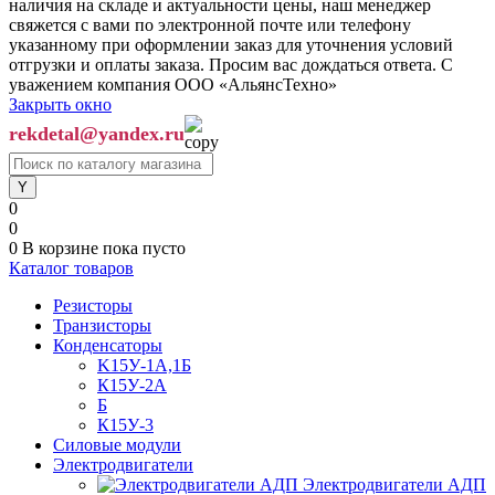
наличия на складе и актуальности цены, наш менеджер
свяжется с вами по электронной почте или телефону
указанному при оформлении заказ для уточнения условий
отгрузки и оплаты заказа. Просим вас дождаться ответа. С
уважением компания ООО «АльянсТехно»
Закрыть окно
rekdetal@yandex.ru
0
0
0
В корзине
пока пусто
Каталог товаров
Резисторы
Транзисторы
Конденсаторы
K15У-1А,1Б
К15У-2А
Б
К15У-3
Силовые модули
Электродвигатели
Электродвигатели АДП