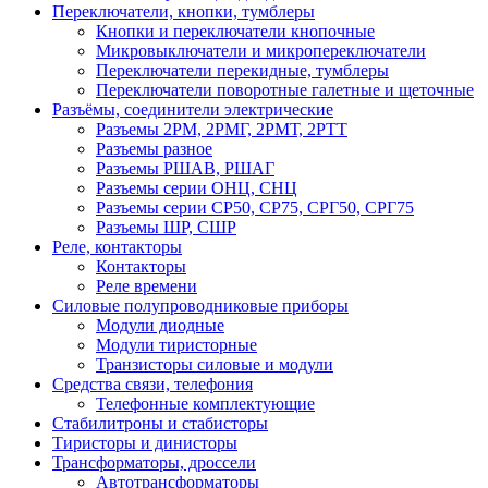
Переключатели, кнопки, тумблеры
Кнопки и переключатели кнопочные
Микровыключатели и микропереключатели
Переключатели перекидные, тумблеры
Переключатели поворотные галетные и щеточные
Разъёмы, соединители электрические
Разъемы 2РМ, 2РМГ, 2РМТ, 2РТТ
Разъемы разное
Разъемы РШАВ, РШАГ
Разъемы серии ОНЦ, СНЦ
Разъемы серии СР50, СР75, СРГ50, СРГ75
Разъемы ШР, СШР
Реле, контакторы
Контакторы
Реле времени
Силовые полупроводниковые приборы
Модули диодные
Модули тиристорные
Транзисторы силовые и модули
Средства связи, телефония
Телефонные комплектующие
Стабилитроны и стабисторы
Тиристоры и динисторы
Трансформаторы, дроссели
Автотрансформаторы