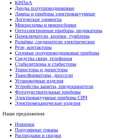
КИПиА
Диоды полупроводниковые
Лампы и приборы электровакуумные
Логические элементы
Микросхемы и микросборки
Оптоэлектронные приборы, индикаторы
Переключатели, кнопки, тумблеры
Разъёмы, соединители электрические
Реле, контакторы
Силовые полупроводниковые приборы
Средства связи, телефония
Стабилитроны и стабисторы
Тиристоры и динисторы
Трансформаторы, дроссели
Установочные изделия
Устройства защиты, предохранители
Фоточувствительные приборы
Электровакуумные приборы СВЧ
Электромеханические изделия
Наши предложения
Новинки
Популярные товары
Распродажи и скидки