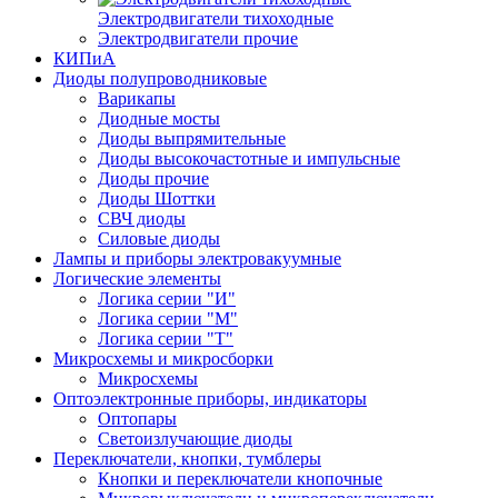
Электродвигатели тихоходные
Электродвигатели прочие
КИПиА
Диоды полупроводниковые
Варикапы
Диодные мосты
Диоды выпрямительные
Диоды высокочастотные и импульсные
Диоды прочие
Диоды Шоттки
СВЧ диоды
Силовые диоды
Лампы и приборы электровакуумные
Логические элементы
Логика серии "И"
Логика серии "М"
Логика серии "Т"
Микросхемы и микросборки
Микросхемы
Оптоэлектронные приборы, индикаторы
Оптопары
Светоизлучающие диоды
Переключатели, кнопки, тумблеры
Кнопки и переключатели кнопочные