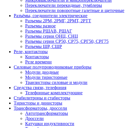
Микровыключатели и микропереключатели
Переключатели перекидные, тумблеры
Переключатели поворотные галетные и щеточные
Разъёмы, соединители электрические
Разъемы 2РМ, 2РМГ, 2РМТ, 2РТТ
Разъемы разное
Разъемы РШАВ, РШАГ
Разъемы серии ОНЦ, СНЦ
Разъемы серии СР50, СР75, СРГ50, СРГ75
Разъемы ШР, СШР
Реле, контакторы
Контакторы
Реле времени
Силовые полупроводниковые приборы
Модули диодные
Модули тиристорные
Транзисторы силовые и модули
Средства связи, телефония
Телефонные комплектующие
Стабилитроны и стабисторы
Тиристоры и динисторы
Трансформаторы, дроссели
Автотрансформаторы
Дроссели
Катушки индуктивности