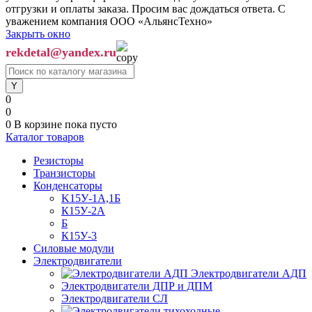
отгрузки и оплаты заказа. Просим вас дождаться ответа. С
уважением компания ООО «АльянсТехно»
Закрыть окно
rekdetal@yandex.ru
0
0
0
В корзине
пока пусто
Каталог товаров
Резисторы
Транзисторы
Конденсаторы
K15У-1А,1Б
К15У-2А
Б
К15У-3
Силовые модули
Электродвигатели
Электродвигатели АДП
Электродвигатели ДПР и ДПМ
Электродвигатели СЛ