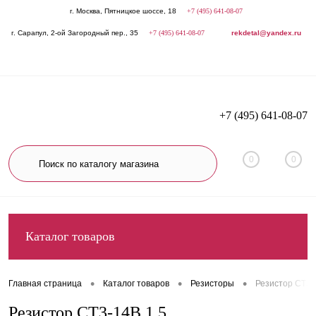
г. Москва, Пятницкое шоссе, 18
+7 (495) 641-08-07
г. Сарапул, 2-ой Загородный пер., 35
+7 (495) 641-08-07
rekdetal@yandex.ru
+7 (495) 641-08-07
0
0
Каталог товаров
•
•
•
Главная страница
Каталог товаров
Резисторы
Резистор СТ3-
Резистор СТ3-14В 1,5