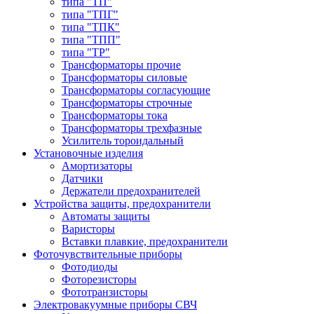
типа "ТП"
типа "ТПГ"
типа "ТПК"
типа "ТПП"
типа "ТР"
Трансформаторы прочие
Трансформаторы силовые
Трансформаторы согласующие
Трансформаторы строчные
Трансформаторы тока
Трансформаторы трехфазные
Усилитель тороидальный
Установочные изделия
Амортизаторы
Датчики
Держатели предохранителей
Устройства защиты, предохранители
Автоматы защиты
Варисторы
Вставки плавкие, предохранители
Фоточувствительные приборы
Фотодиоды
Фоторезисторы
Фототранзисторы
Электровакуумные приборы СВЧ