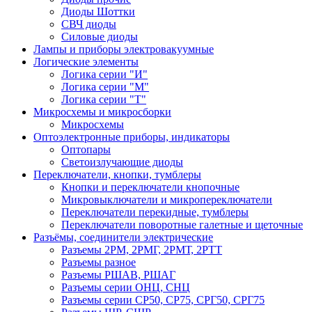
Диоды Шоттки
СВЧ диоды
Силовые диоды
Лампы и приборы электровакуумные
Логические элементы
Логика серии "И"
Логика серии "М"
Логика серии "Т"
Микросхемы и микросборки
Микросхемы
Оптоэлектронные приборы, индикаторы
Оптопары
Светоизлучающие диоды
Переключатели, кнопки, тумблеры
Кнопки и переключатели кнопочные
Микровыключатели и микропереключатели
Переключатели перекидные, тумблеры
Переключатели поворотные галетные и щеточные
Разъёмы, соединители электрические
Разъемы 2РМ, 2РМГ, 2РМТ, 2РТТ
Разъемы разное
Разъемы РШАВ, РШАГ
Разъемы серии ОНЦ, СНЦ
Разъемы серии СР50, СР75, СРГ50, СРГ75