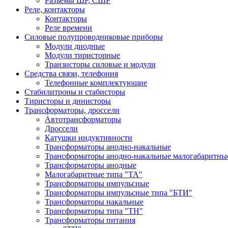
Разъемы ШР, СШР
Реле, контакторы
Контакторы
Реле времени
Силовые полупроводниковые приборы
Модули диодные
Модули тиристорные
Транзисторы силовые и модули
Средства связи, телефония
Телефонные комплектующие
Стабилитроны и стабисторы
Тиристоры и динисторы
Трансформаторы, дроссели
Автотрансформаторы
Дроссели
Катушки индуктивности
Трансформаторы анодно-накальные
Трансформаторы анодно-накальные малогабаритны
Трансформаторы анодные
Малогабаритные типа "ТА"
Трансформаторы импульсные
Трансформаторы импульсные типа "БТИ"
Трансформаторы накальные
Трансформаторы типа "ТН"
Трансформаторы питания