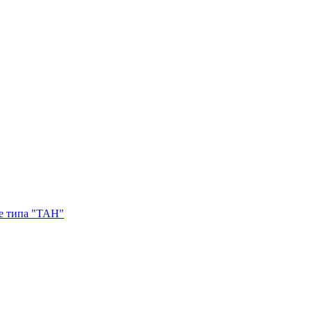
е типа "ТАН"