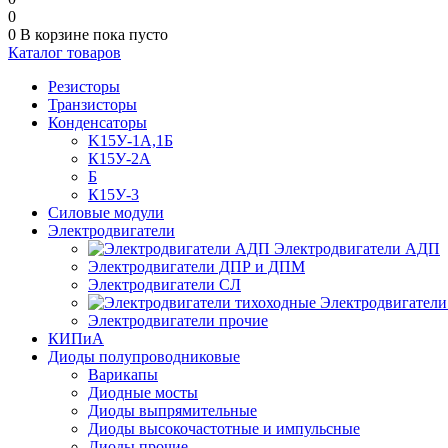
0
0
В корзине
пока пусто
Каталог товаров
Резисторы
Транзисторы
Конденсаторы
K15У-1А,1Б
К15У-2А
Б
К15У-3
Силовые модули
Электродвигатели
Электродвигатели АДП
Электродвигатели ДПР и ДПМ
Электродвигатели СЛ
Электродвигатели
Электродвигатели прочие
КИПиА
Диоды полупроводниковые
Варикапы
Диодные мосты
Диоды выпрямительные
Диоды высокочастотные и импульсные
Диоды прочие