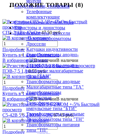
модули
ПОХОЖИЕ ТОВАРЫ (8)
Средства связи, телефония
Телефонные
комплектующие
Быстрый
Стабилитроны и стабисторы
просмотр
Тиристоры и динисторы
СП5-2-1Вт-47кОм
47.50 руб.
Трансформаторы, дроссели
В корзину
Автотрансформаторы
Дроссели
Катушки индуктивности
Подробнее
Трансформаторы анодно-
Купить в 1 клик
Сравнение
накальные
В избранное
В наличии
Трансформаторы анодно-
Быстрый просмотр
накальные малогабаритные
ПЭВ-7,5 1,8
8.55 руб.
типа "ТАН"
В корзину
Трансформаторы анодные
Малогабаритные типа "ТА"
Подробнее
Трансформаторы
Купить в 1 клик
Сравнение
импульсные
В избранное
В наличии
Трансформаторы
Быстрый
импульсные типа "БТИ"
просмотр
Трансформаторы накальные
С5-42В 5 6,2 КОМ +-5%
67.45 руб.
Трансформаторы типа "ТН"
В корзину
Трансформаторы питания
типа "ТП"
Подробнее