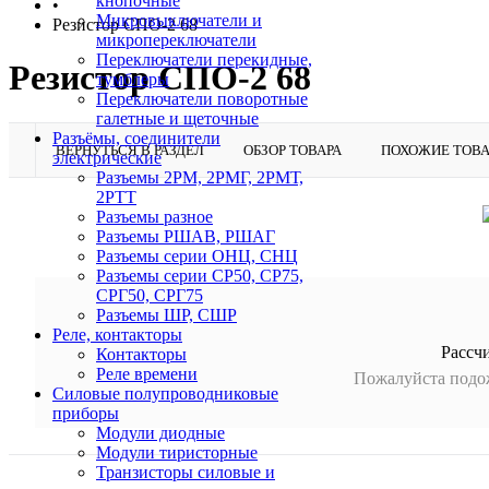
кнопочные
•
Микровыключатели и
Резистор СПО-2 68
микропереключатели
Переключатели перекидные,
Резистор СПО-2 68
тумблеры
Переключатели поворотные
галетные и щеточные
Разъёмы, соединители
ВЕРНУТЬСЯ В РАЗДЕЛ
ОБЗОР ТОВАРА
ПОХОЖИЕ ТОВ
электрические
Разъемы 2РМ, 2РМГ, 2РМТ,
2РТТ
Разъемы разное
Разъемы РШАВ, РШАГ
Разъемы серии ОНЦ, СНЦ
Разъемы серии СР50, СР75,
СРГ50, СРГ75
Разъемы ШР, СШР
Реле, контакторы
Рассч
Контакторы
Реле времени
Пожалуйста подож
Силовые полупроводниковые
приборы
Модули диодные
Модули тиристорные
Транзисторы силовые и