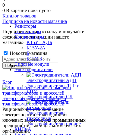
0
0
В корзине
пока пусто
Каталог товаров
Подписка на новости магазина
Резисторы
Подпишитесь на рассылку и получайте
Транзисторы
свежие новости и акции нашего
Конденсаторы
магазина.
K15У-1А,1Б
К15У-2А
Новости магазина
Б
К15У-3
Силовые модули
Электродвигатели
Электродвигатели АДП
Блог
Электродвигатели ДПР и
ДПМ
Электродвигатели СЛ
Энергосбережение с помощью
трансформаторов и дросселей
Рациональное использование
Электродвигатели
электроэнергии стало одной из
тихоходные
ключевых задач как для промышленных
Электродвигатели прочие
предприятий, так и для коммерческих
КИПиА
организаций.
Диоды полупроводниковые