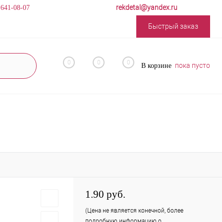
rekdetal@yandex.ru
 641-08-07
Быстрый заказ
0
0
0
пока пусто
В корзине
1.90 руб.
(Цена не является конечной, более
подробную информацию о