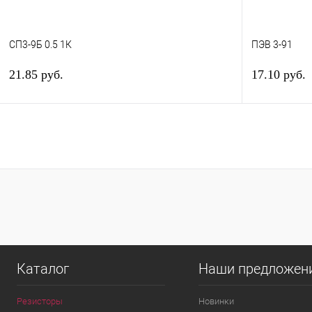
СП3-9Б 0.5 1К
ПЭВ 3-91
21.85 руб.
17.10 руб.
В корзину
Купить в 1 клик
К сравнению
Купить в 1 к
В избранное
В наличии
В избранное
Каталог
Наши предложен
Резисторы
Новинки