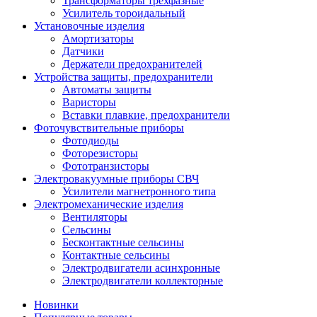
Трансформаторы трехфазные
Усилитель тороидальный
Установочные изделия
Амортизаторы
Датчики
Держатели предохранителей
Устройства защиты, предохранители
Автоматы защиты
Варисторы
Вставки плавкие, предохранители
Фоточувствительные приборы
Фотодиоды
Фоторезисторы
Фототранзисторы
Электровакуумные приборы СВЧ
Усилители магнетронного типа
Электромеханические изделия
Вентиляторы
Сельсины
Бесконтактные сельсины
Контактные сельсины
Электродвигатели асинхронные
Электродвигатели коллекторные
Новинки