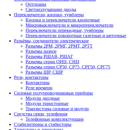
Оптопары
Светоизлучающие диоды
Переключатели, кнопки, тумблеры
Кнопки и переключатели кнопочные
Микровыключатели и микропереключатели
Переключатели перекидные, тумблеры
Переключатели поворотные галетные и щеточные
Разъёмы, соединители электрические
Разъемы 2РМ, 2РМГ, 2РМТ, 2РТТ
Разъемы разное
Разъемы РШАВ, РШАГ
Разъемы серии ОНЦ, СНЦ
Разъемы серии СР50, СР75, СРГ50, СРГ75
Разъемы ШР, СШР
Реле, контакторы
Контакторы
Реле времени
Силовые полупроводниковые приборы
Модули диодные
Модули тиристорные
Транзисторы силовые и модули
Средства связи, телефония
Телефонные комплектующие
Стабилитроны и стабисторы
Тиристоры и динисторы