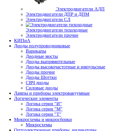
Электродвигатели АДП
Электродвигатели ДПР и ДПМ
Электродвигатели СЛ
Электродвигатели тихоходные
Электродвигатели прочие
КИПиА
Диоды полупроводниковые
Варикапы
Диодные мосты
Диоды выпрямительные
Диоды высокочастотные и импульсные
Диоды прочие
Диоды Шоттки
СВЧ диоды
Силовые диоды
Лампы и приборы электровакуумные
Логические элементы
Логика серии "И"
Логика серии "М"
Логика серии "Т"
Микросхемы и микросборки
Микросхемы
Оптоэлектронные приборы, индикаторы