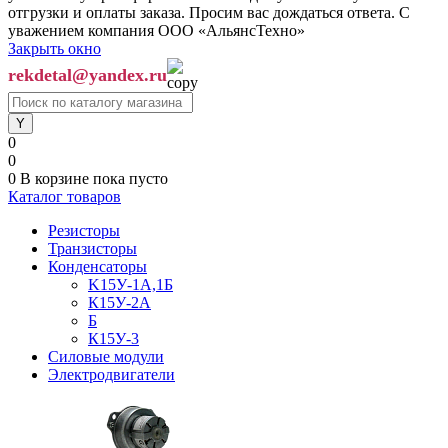
отгрузки и оплаты заказа. Просим вас дождаться ответа. С
уважением компания ООО «АльянсТехно»
Закрыть окно
rekdetal@yandex.ru
0
0
0
В корзине
пока пусто
Каталог товаров
Резисторы
Транзисторы
Конденсаторы
K15У-1А,1Б
К15У-2А
Б
К15У-3
Силовые модули
Электродвигатели