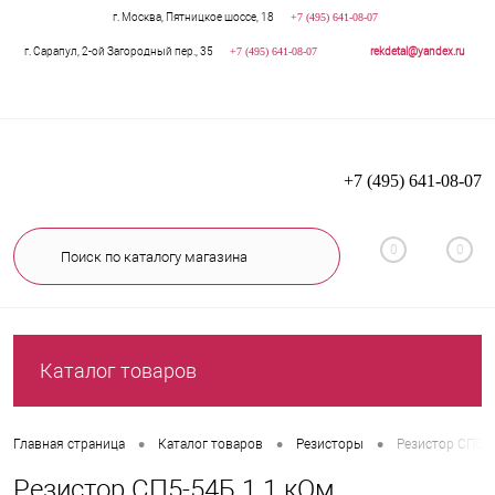
г. Москва, Пятницкое шоссе, 18
+7 (495) 641-08-07
г. Сарапул, 2-ой Загородный пер., 35
+7 (495) 641-08-07
rekdetal@yandex.ru
+7 (495) 641-08-07
0
0
Каталог товаров
•
•
•
Главная страница
Каталог товаров
Резисторы
Резистор СП5-5
Резистор СП5-54Б 1 1 кОм