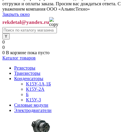
отгрузки и оплаты заказа. Просим вас дождаться ответа. С
уважением компания ООО «АльянсТехно»
Закрыть окно
rekdetal@yandex.ru
0
0
0
В корзине
пока пусто
Каталог товаров
Резисторы
Транзисторы
Конденсаторы
K15У-1А,1Б
К15У-2А
Б
К15У-3
Силовые модули
Электродвигатели