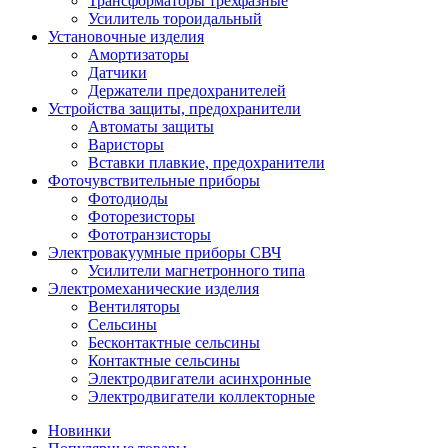
Трансформаторы трехфазные
Усилитель тороидальный
Установочные изделия
Амортизаторы
Датчики
Держатели предохранителей
Устройства защиты, предохранители
Автоматы защиты
Варисторы
Вставки плавкие, предохранители
Фоточувствительные приборы
Фотодиоды
Фоторезисторы
Фототранзисторы
Электровакуумные приборы СВЧ
Усилители магнетронного типа
Электромеханические изделия
Вентиляторы
Сельсины
Бесконтактные сельсины
Контактные сельсины
Электродвигатели асинхронные
Электродвигатели коллекторные
Новинки