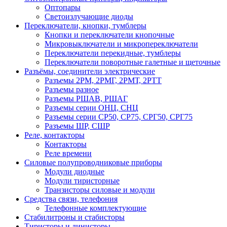
Оптопары
Светоизлучающие диоды
Переключатели, кнопки, тумблеры
Кнопки и переключатели кнопочные
Микровыключатели и микропереключатели
Переключатели перекидные, тумблеры
Переключатели поворотные галетные и щеточные
Разъёмы, соединители электрические
Разъемы 2РМ, 2РМГ, 2РМТ, 2РТТ
Разъемы разное
Разъемы РШАВ, РШАГ
Разъемы серии ОНЦ, СНЦ
Разъемы серии СР50, СР75, СРГ50, СРГ75
Разъемы ШР, СШР
Реле, контакторы
Контакторы
Реле времени
Силовые полупроводниковые приборы
Модули диодные
Модули тиристорные
Транзисторы силовые и модули
Средства связи, телефония
Телефонные комплектующие
Стабилитроны и стабисторы
Тиристоры и динисторы