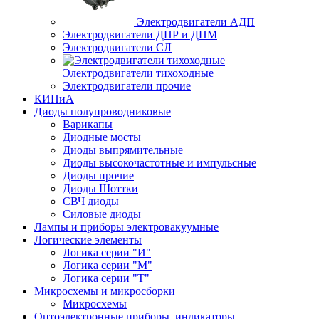
Электродвигатели АДП
Электродвигатели ДПР и ДПМ
Электродвигатели СЛ
Электродвигатели тихоходные
Электродвигатели прочие
КИПиА
Диоды полупроводниковые
Варикапы
Диодные мосты
Диоды выпрямительные
Диоды высокочастотные и импульсные
Диоды прочие
Диоды Шоттки
СВЧ диоды
Силовые диоды
Лампы и приборы электровакуумные
Логические элементы
Логика серии "И"
Логика серии "М"
Логика серии "Т"
Микросхемы и микросборки
Микросхемы
Оптоэлектронные приборы, индикаторы