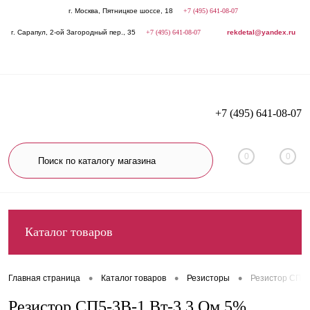
г. Москва, Пятницкое шоссе, 18
+7 (495) 641-08-07
г. Сарапул, 2-ой Загородный пер., 35
+7 (495) 641-08-07
rekdetal@yandex.ru
+7 (495) 641-08-07
0
0
Каталог товаров
•
•
•
Главная страница
Каталог товаров
Резисторы
Резистор СП5-
Резистор СП5-3В-1 Вт-3,3 Ом 5%