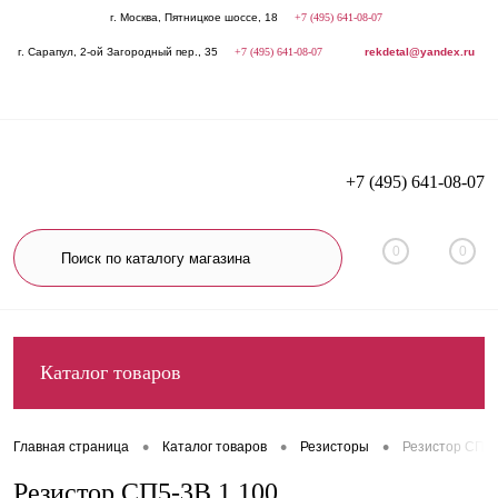
г. Москва, Пятницкое шоссе, 18
+7 (495) 641-08-07
г. Сарапул, 2-ой Загородный пер., 35
+7 (495) 641-08-07
rekdetal@yandex.ru
+7 (495) 641-08-07
0
0
Каталог товаров
•
•
•
Главная страница
Каталог товаров
Резисторы
Резистор СП5-
Резистор СП5-3В 1 100