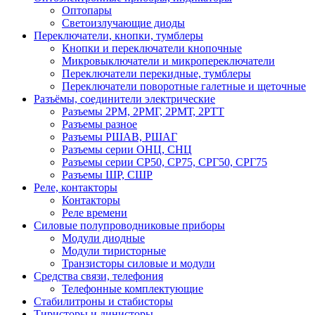
Оптопары
Светоизлучающие диоды
Переключатели, кнопки, тумблеры
Кнопки и переключатели кнопочные
Микровыключатели и микропереключатели
Переключатели перекидные, тумблеры
Переключатели поворотные галетные и щеточные
Разъёмы, соединители электрические
Разъемы 2РМ, 2РМГ, 2РМТ, 2РТТ
Разъемы разное
Разъемы РШАВ, РШАГ
Разъемы серии ОНЦ, СНЦ
Разъемы серии СР50, СР75, СРГ50, СРГ75
Разъемы ШР, СШР
Реле, контакторы
Контакторы
Реле времени
Силовые полупроводниковые приборы
Модули диодные
Модули тиристорные
Транзисторы силовые и модули
Средства связи, телефония
Телефонные комплектующие
Стабилитроны и стабисторы
Тиристоры и динисторы