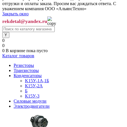
отгрузки и оплаты заказа. Просим вас дождаться ответа. С
уважением компания ООО «АльянсТехно»
Закрыть окно
rekdetal@yandex.ru
0
0
0
В корзине
пока пусто
Каталог товаров
Резисторы
Транзисторы
Конденсаторы
K15У-1А,1Б
К15У-2А
Б
К15У-3
Силовые модули
Электродвигатели