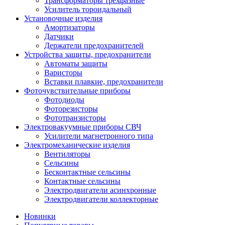
Трансформаторы трехфазные
Усилитель тороидальный
Установочные изделия
Амортизаторы
Датчики
Держатели предохранителей
Устройства защиты, предохранители
Автоматы защиты
Варисторы
Вставки плавкие, предохранители
Фоточувствительные приборы
Фотодиоды
Фоторезисторы
Фототранзисторы
Электровакуумные приборы СВЧ
Усилители магнетронного типа
Электромеханические изделия
Вентиляторы
Сельсины
Бесконтактные сельсины
Контактные сельсины
Электродвигатели асинхронные
Электродвигатели коллекторные
Новинки