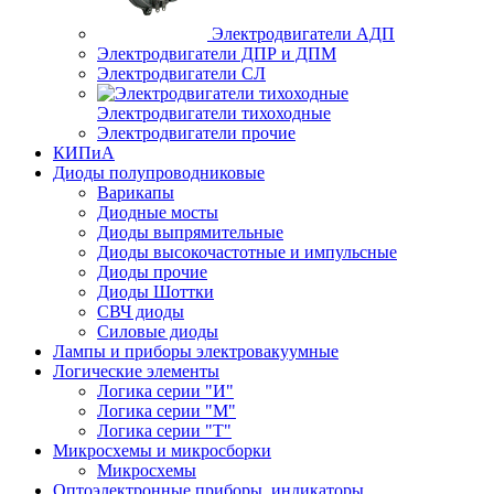
Электродвигатели АДП
Электродвигатели ДПР и ДПМ
Электродвигатели СЛ
Электродвигатели тихоходные
Электродвигатели прочие
КИПиА
Диоды полупроводниковые
Варикапы
Диодные мосты
Диоды выпрямительные
Диоды высокочастотные и импульсные
Диоды прочие
Диоды Шоттки
СВЧ диоды
Силовые диоды
Лампы и приборы электровакуумные
Логические элементы
Логика серии "И"
Логика серии "М"
Логика серии "Т"
Микросхемы и микросборки
Микросхемы
Оптоэлектронные приборы, индикаторы