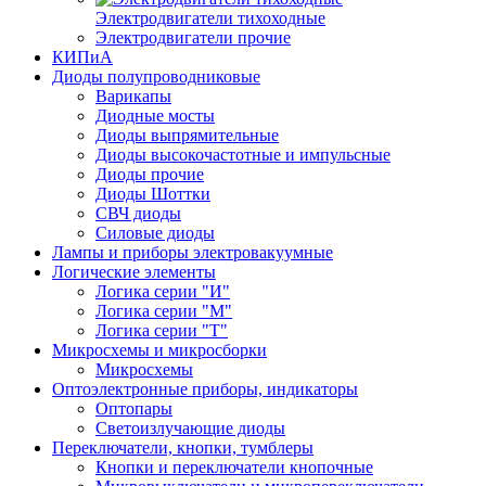
Электродвигатели тихоходные
Электродвигатели прочие
КИПиА
Диоды полупроводниковые
Варикапы
Диодные мосты
Диоды выпрямительные
Диоды высокочастотные и импульсные
Диоды прочие
Диоды Шоттки
СВЧ диоды
Силовые диоды
Лампы и приборы электровакуумные
Логические элементы
Логика серии "И"
Логика серии "М"
Логика серии "Т"
Микросхемы и микросборки
Микросхемы
Оптоэлектронные приборы, индикаторы
Оптопары
Светоизлучающие диоды
Переключатели, кнопки, тумблеры
Кнопки и переключатели кнопочные