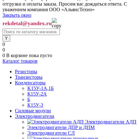
отгрузки и оплаты заказа. Просим вас дождаться ответа. С
уважением компания ООО «АльянсТехно»
Закрыть окно
rekdetal@yandex.ru
0
0
0
В корзине
пока пусто
Каталог товаров
Резисторы
Транзисторы
Конденсаторы
K15У-1А,1Б
К15У-2А
Б
К15У-3
Силовые модули
Электродвигатели
Электродвигатели АДП
Электродвигатели ДПР и ДПМ
Электродвигатели СЛ