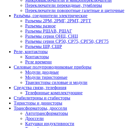
Микровыключатели и микропереключатели
Переключатели перекидные, тумблеры
Переключатели поворотные галетные и щеточные
Разъёмы, соединители электрические
Разъемы 2РМ, 2РМГ, 2РМТ, 2РТТ
Разъемы разное
Разъемы РШАВ, РШАГ
Разъемы серии ОНЦ, СНЦ
Разъемы серии СР50, СР75, СРГ50, СРГ75
Разъемы ШР, СШР
Реле, контакторы
Контакторы
Реле времени
Силовые полупроводниковые приборы
Модули диодные
Модули тиристорные
Транзисторы силовые и модули
Средства связи, телефония
Телефонные комплектующие
Стабилитроны и стабисторы
Тиристоры и динисторы
Трансформаторы, дроссели
Автотрансформаторы
Дроссели
Катушки индуктивности