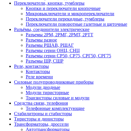
Переключатели, кнопки, тумблеры
Кнопки и переключатели кнопочные
Микровыключатели и микропереключатели
Переключатели перекидные, тумблеры
Переключатели поворотные галетные и щеточные
Разъёмы, соединители электрические
Разъемы 2РМ, 2РМГ, 2РМТ, 2РТТ
Разъемы разное
Разъемы РШАВ, РШАГ
Разъемы серии ОНЦ, СНЦ
Разъемы серии СР50, СР75, СРГ50, СРГ75
Разъемы ШР, СШР
Реле, контакторы
Контакторы
Реле времени
Силовые полупроводниковые приборы
Модули диодные
Модули тиристорные
Транзисторы силовые и модули
Средства связи, телефония
Телефонные комплектующие
Стабилитроны и стабисторы
Тиристоры и динисторы
Трансформаторы, дроссели
Автотрансформаторы