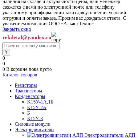
наличия на складе и актуальности цены, наш менеджер
свяжется с вами по электронной почте или телефону
указанному при оформлении заказ для уточнения условий
отгрузки и оплаты заказа. Просим вас дождаться ответа. С
уважением компания ООО «АльянсТехно»
Закрыть окно
rekdetal@yandex.ru
0
0
0
В корзине
пока пусто
Каталог товаров
Резисторы
Транзисторы
Конденсаторы
K15У-1А,1Б
К15У-2А
Б
К15У-3
Силовые модули
Электродвигатели
Электродвигатели АДП