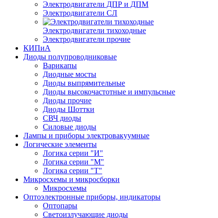
Электродвигатели ДПР и ДПМ
Электродвигатели СЛ
Электродвигатели тихоходные
Электродвигатели прочие
КИПиА
Диоды полупроводниковые
Варикапы
Диодные мосты
Диоды выпрямительные
Диоды высокочастотные и импульсные
Диоды прочие
Диоды Шоттки
СВЧ диоды
Силовые диоды
Лампы и приборы электровакуумные
Логические элементы
Логика серии "И"
Логика серии "М"
Логика серии "Т"
Микросхемы и микросборки
Микросхемы
Оптоэлектронные приборы, индикаторы
Оптопары
Светоизлучающие диоды