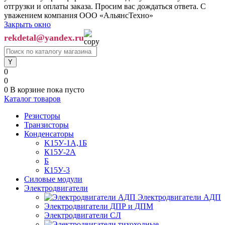
отгрузки и оплаты заказа. Просим вас дождаться ответа. С
уважением компания ООО «АльянсТехно»
Закрыть окно
rekdetal@yandex.ru
0
0
0
В корзине
пока пусто
Каталог товаров
Резисторы
Транзисторы
Конденсаторы
K15У-1А,1Б
К15У-2А
Б
К15У-3
Силовые модули
Электродвигатели
Электродвигатели АДП
Электродвигатели ДПР и ДПМ
Электродвигатели СЛ