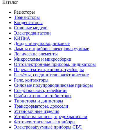
Каталог
Резисторы
Транзисторы
Конденсаторы
Силовые модули
Электродвигатели
КИПиА
Диоды полупроводниковые
Лампы и приборы электровакуумные
Логические элементы
Микросхемы и микросборки
Оптоэлектронные приборы, индикаторы
Переключатели, кнопки, тумблеры
Разъёмы, соединители электрические
Реле, контакторы
Силовые полупроводниковые приборы
Средства связи, телефония
Стабилитроны и стабисторы
Тиристоры и динисторы
Трансформаторы, дроссели
Установочные изделия
Устройства защиты, предохранители
Фоточувствительные приборы
Электровакуумные приборы СВЧ