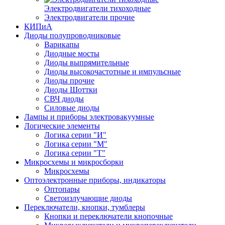
Электродвигатели тихоходные
Электродвигатели прочие
КИПиА
Диоды полупроводниковые
Варикапы
Диодные мосты
Диоды выпрямительные
Диоды высокочастотные и импульсные
Диоды прочие
Диоды Шоттки
СВЧ диоды
Силовые диоды
Лампы и приборы электровакуумные
Логические элементы
Логика серии "И"
Логика серии "М"
Логика серии "Т"
Микросхемы и микросборки
Микросхемы
Оптоэлектронные приборы, индикаторы
Оптопары
Светоизлучающие диоды
Переключатели, кнопки, тумблеры
Кнопки и переключатели кнопочные