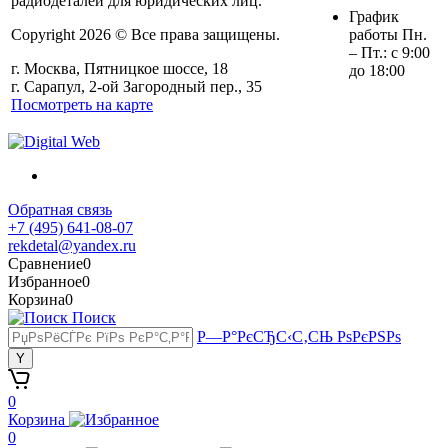
радиодеталей для юридических лиц.
График
Copyright 2026 © Все права защищены.
работы Пн.
– Пт.: с 9:00
г. Москва, Пятницкое шоссе, 18
до 18:00
г. Сарапул, 2-ой Загородный пер., 35
Посмотреть на карте
Обратная связь
+7 (495) 641-08-07
rekdetal@yandex.ru
Сравнение
0
Избранное
0
Корзина
0
Поиск
Р—Р°РєСЂС‹С‚СЊ РѕРєРЅРѕ
0
Корзина
0