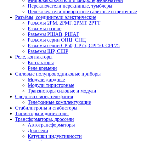
Микровыключатели и микропереключатели
Переключатели перекидные, тумблеры
Переключатели поворотные галетные и щеточные
Разъёмы, соединители электрические
Разъемы 2РМ, 2РМГ, 2РМТ, 2РТТ
Разъемы разное
Разъемы РШАВ, РШАГ
Разъемы серии ОНЦ, СНЦ
Разъемы серии СР50, СР75, СРГ50, СРГ75
Разъемы ШР, СШР
Реле, контакторы
Контакторы
Реле времени
Силовые полупроводниковые приборы
Модули диодные
Модули тиристорные
Транзисторы силовые и модули
Средства связи, телефония
Телефонные комплектующие
Стабилитроны и стабисторы
Тиристоры и динисторы
Трансформаторы, дроссели
Автотрансформаторы
Дроссели
Катушки индуктивности