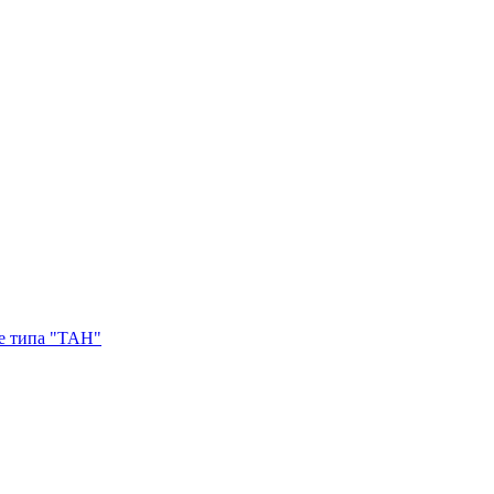
е типа "ТАН"