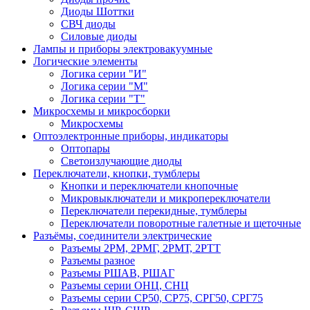
Диоды Шоттки
СВЧ диоды
Силовые диоды
Лампы и приборы электровакуумные
Логические элементы
Логика серии "И"
Логика серии "М"
Логика серии "Т"
Микросхемы и микросборки
Микросхемы
Оптоэлектронные приборы, индикаторы
Оптопары
Светоизлучающие диоды
Переключатели, кнопки, тумблеры
Кнопки и переключатели кнопочные
Микровыключатели и микропереключатели
Переключатели перекидные, тумблеры
Переключатели поворотные галетные и щеточные
Разъёмы, соединители электрические
Разъемы 2РМ, 2РМГ, 2РМТ, 2РТТ
Разъемы разное
Разъемы РШАВ, РШАГ
Разъемы серии ОНЦ, СНЦ
Разъемы серии СР50, СР75, СРГ50, СРГ75