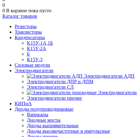
0
0
В корзине
пока пусто
Каталог товаров
Резисторы
Транзисторы
Конденсаторы
K15У-1А,1Б
К15У-2А
Б
К15У-3
Силовые модули
Электродвигатели
Электродвигатели АДП
Электродвигатели ДПР и ДПМ
Электродвигатели СЛ
Электродвигатели
Электродвигатели прочие
КИПиА
Диоды полупроводниковые
Варикапы
Диодные мосты
Диоды выпрямительные
Диоды высокочастотные и импульсные
Диоды прочие