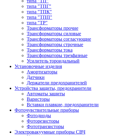
типа "ТП"
типа "ТПГ"
типа "ТПК"
типа "ТПП"
типа "ТР"
Трансформаторы прочие
Трансформаторы силовые
Трансформаторы согласующие
Трансформаторы строчные
Трансформаторы тока
Трансформаторы трехфазные
Усилитель тороидальный
Установочные изделия
Амортизаторы
Датчики
Держатели предохранителей
Устройства защиты, предохранители
Автоматы защиты
Варисторы
Вставки плавкие, предохранители
Фоточувствительные приборы
Фотодиоды
Фоторезисторы
Фототранзисторы
Электровакуумные приборы СВЧ