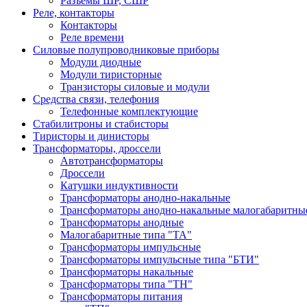
Разъемы ШР, СШР
Реле, контакторы
Контакторы
Реле времени
Силовые полупроводниковые приборы
Модули диодные
Модули тиристорные
Транзисторы силовые и модули
Средства связи, телефония
Телефонные комплектующие
Стабилитроны и стабисторы
Тиристоры и динисторы
Трансформаторы, дроссели
Автотрансформаторы
Дроссели
Катушки индуктивности
Трансформаторы анодно-накальные
Трансформаторы анодно-накальные малогабаритны
Трансформаторы анодные
Малогабаритные типа "ТА"
Трансформаторы импульсные
Трансформаторы импульсные типа "БТИ"
Трансформаторы накальные
Трансформаторы типа "ТН"
Трансформаторы питания