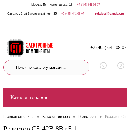
г. Москва, Пятницкое шоссе, 18
+7 (495) 641-08-07
г. Сарапул, 2-ой Загородный пер., 35
+7 (495) 641-08-07
rekdetal@yandex.ru
+7 (495) 641-08-07
0
0
Каталог товаров
•
•
•
Главная страница
Каталог товаров
Резисторы
Резистор С5-4
Резистор С5-42В 8Вт 5,1