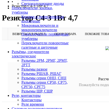
•
Светоизлучающие диоды
Резистор С4-3 1Вт 4,7
Переключатели, кнопки,
тумблеры
Резистор С4-3 1Вт 4,7
Кнопки и переключатели
кнопочные
Микровыключатели и
микропереключатели
ВЕРНУТЬСЯ В РАЗДЕЛ
ОБЗОР ТОВАРА
ПОХОЖИЕ ТОВ
Переключатели перекидные,
тумблеры
Переключатели поворотные
галетные и щеточные
Разъёмы, соединители
электрические
Разъемы 2РМ, 2РМГ, 2РМТ,
2РТТ
Разъемы разное
Разъемы РШАВ, РШАГ
Разъемы серии ОНЦ, СНЦ
Рассч
Разъемы серии СР50, СР75,
Пожалуйста подож
СРГ50, СРГ75
Разъемы ШР, СШР
Реле, контакторы
Контакторы
Реле времени
Силовые полупроводниковые