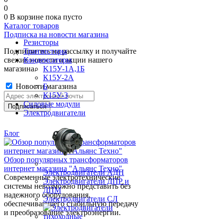
0
0
В корзине
пока пусто
Каталог товаров
Подписка на новости магазина
Резисторы
Подпишитесь на рассылку и получайте
Транзисторы
свежие новости и акции нашего
Конденсаторы
магазина.
K15У-1А,1Б
К15У-2А
Новости магазина
Б
К15У-3
Силовые модули
Электродвигатели
Блог
Обзор популярных трансформаторов
интернет магазина "Альянс Техно"
Электродвигатели АДП
Современные электротехнические
Электродвигатели ДПР и
системы невозможно представить без
ДПМ
надежного оборудования,
Электродвигатели СЛ
обеспечивающего стабильную передачу
и преобразование электроэнергии.