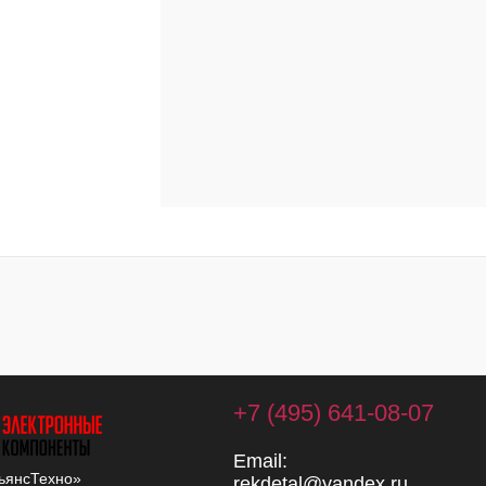
+7 (495) 641-08-07
Email:
ьянсТехно»
rekdetal@yandex.ru