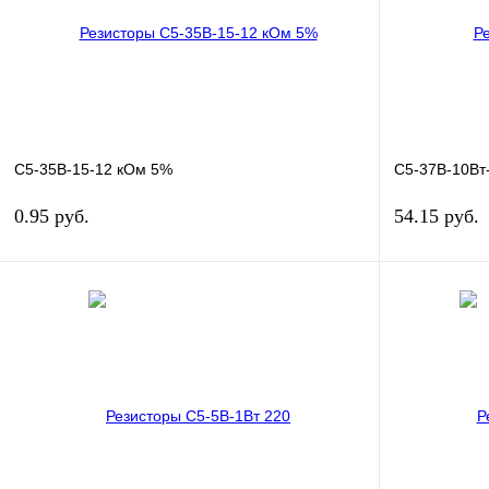
В избранное
В
В избранн
наличии
С5-35В-15-12 кОм 5%
С5-37В-10Вт-
0.95 руб.
54.15 руб.
В корзину
Купить в 1 клик
Сравнение
Купить в 1 к
В избранное
В
В избранн
наличии