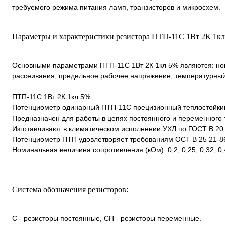
требуемого режима питания ламп, транзисторов и микросхем.
Параметры и характеристики резистора ПТП-11С 1Вт 2К 1кл
Основными параметрами ПТП-11С 1Вт 2К 1кл 5% являются: но
рассеивания, предельное рабочее напряжение, температурны
ПТП-11С 1Вт 2К 1кл 5%
Потенциометр одинарный ПТП-11С прецизионный теплостойкий
Предназначен для работы в цепях постоянного и переменного т
Изготавливают в климатическом исполнении УХЛ по ГОСТ В 20.
Потенциометр ПТП удовлетворяет требованиям ОСТ В 25 21-8
Номинальная величина сопротивления (кОм): 0,2; 0,25; 0,32; 0,4; 0,5
Система обозначения резисторов:
С - резисторы постоянные, СП - резисторы переменные.