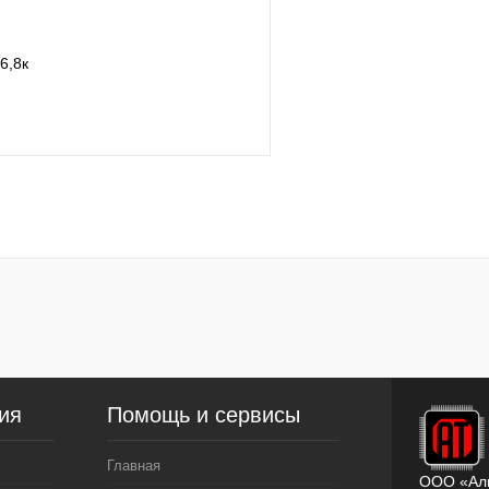
6,8к
В корзину
лик
Сравнение
ое
В
наличии
ия
Помощь и сервисы
Главная
ООО «Ал