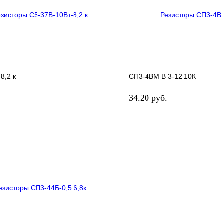
ое
В
В избранное
наличии
н
8,2 к
СП3-4ВМ В 3-12 10К
34.20 руб.
В корзину
лик
Сравнение
Купить в 1 клик
ое
В
В избранное
наличии
н