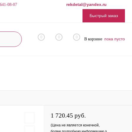
rekdetal@yandex.ru
 641-08-07
Быстрый заказ
0
0
0
пока пусто
В корзине
1 720.45 руб.
(Цена не является конечной,
более подробную информацию о