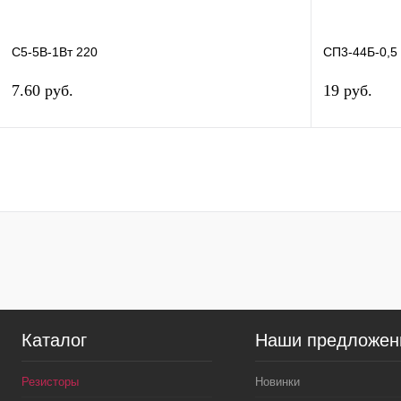
С5-5В-1Вт 220
СП3-44Б-0,5 
7.60 руб.
19 руб.
В корзину
Купить в 1 клик
Сравнение
Купить в 1 к
В избранное
В
В избранн
наличии
Каталог
Наши предложен
Резисторы
Новинки