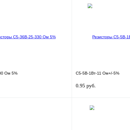
30 Ом 5%
С5-5В-1Вт-11 Ом+/-5%
0.95 руб.
В корзину
лик
Сравнение
Купить в 1 клик