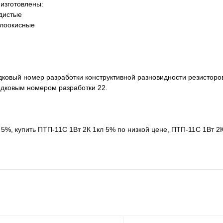
 изготовлены:
дистые
ллоокисные
овый номер разработки конструктивной разновидности резисторов
ядковым номером разработки 22.
 5%, купить ПТП-11С 1Вт 2К 1кл 5% по низкой цене, ПТП-11С 1Вт 2К