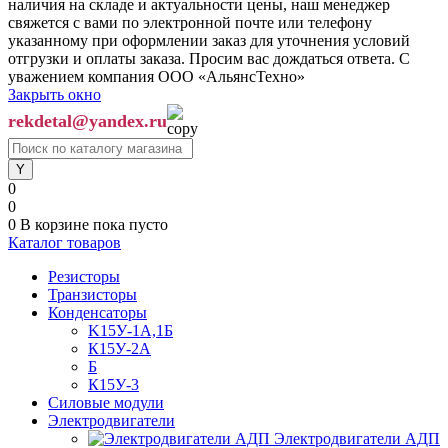
наличия на складе и актуальности цены, наш менеджер
свяжется с вами по электронной почте или телефону
указанному при оформлении заказ для уточнения условий
отгрузки и оплаты заказа. Просим вас дождаться ответа. С
уважением компания ООО «АльянсТехно»
Закрыть окно
rekdetal@yandex.ru
0
0
0
В корзине
пока пусто
Каталог товаров
Резисторы
Транзисторы
Конденсаторы
K15У-1А,1Б
К15У-2А
Б
К15У-3
Силовые модули
Электродвигатели
Электродвигатели АДП