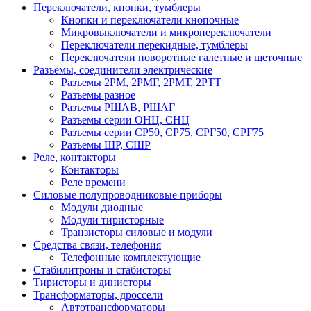
Переключатели, кнопки, тумблеры
Кнопки и переключатели кнопочные
Микровыключатели и микропереключатели
Переключатели перекидные, тумблеры
Переключатели поворотные галетные и щеточные
Разъёмы, соединители электрические
Разъемы 2РМ, 2РМГ, 2РМТ, 2РТТ
Разъемы разное
Разъемы РШАВ, РШАГ
Разъемы серии ОНЦ, СНЦ
Разъемы серии СР50, СР75, СРГ50, СРГ75
Разъемы ШР, СШР
Реле, контакторы
Контакторы
Реле времени
Силовые полупроводниковые приборы
Модули диодные
Модули тиристорные
Транзисторы силовые и модули
Средства связи, телефония
Телефонные комплектующие
Стабилитроны и стабисторы
Тиристоры и динисторы
Трансформаторы, дроссели
Автотрансформаторы