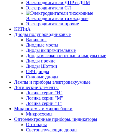
Электродвигатели ДПР и ДПМ
Электродвигатели СЛ
Электродвигатели тихоходные
Электродвигатели прочие
КИПиА
Диоды полупроводниковые
Варикапы
Диодные мосты
Диоды выпрямительные
Диоды высокочастотные и импульсные
Диоды прочие
Диоды Шоттки
СВЧ диоды
Силовые диоды
Лампы и приборы электровакуумные
Логические элементы
Логика серии "И"
Логика серии "М"
Логика серии "Т"
Микросхемы и микросборки
Микросхемы
Оптоэлектронные приборы, индикаторы
Оптопары
Светоизлучающие диоды