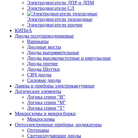
Электродвигатели ДПР и ДПМ
Электродвигатели СЛ
Электродвигатели тихоходные
Электродвигатели прочие
КИПиА
Диоды полупроводниковые
Варикапы
Диодные мосты
Диоды выпрямительные
Диоды высокочастотные и импульсные
Диоды прочие
Диоды Шоттки
СВЧ диоды
Силовые диоды
Лампы и приборы электровакуумные
Логические элементы
Логика серии "И"
Логика серии "М"
Логика серии "Т"
Микросхемы и микросборки
Микросхемы
Оптоэлектронные приборы, индикаторы
Оптопары
Светоизлучающие диоды