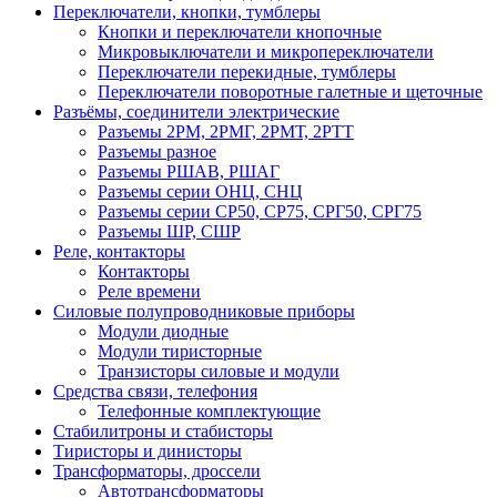
Переключатели, кнопки, тумблеры
Кнопки и переключатели кнопочные
Микровыключатели и микропереключатели
Переключатели перекидные, тумблеры
Переключатели поворотные галетные и щеточные
Разъёмы, соединители электрические
Разъемы 2РМ, 2РМГ, 2РМТ, 2РТТ
Разъемы разное
Разъемы РШАВ, РШАГ
Разъемы серии ОНЦ, СНЦ
Разъемы серии СР50, СР75, СРГ50, СРГ75
Разъемы ШР, СШР
Реле, контакторы
Контакторы
Реле времени
Силовые полупроводниковые приборы
Модули диодные
Модули тиристорные
Транзисторы силовые и модули
Средства связи, телефония
Телефонные комплектующие
Стабилитроны и стабисторы
Тиристоры и динисторы
Трансформаторы, дроссели
Автотрансформаторы