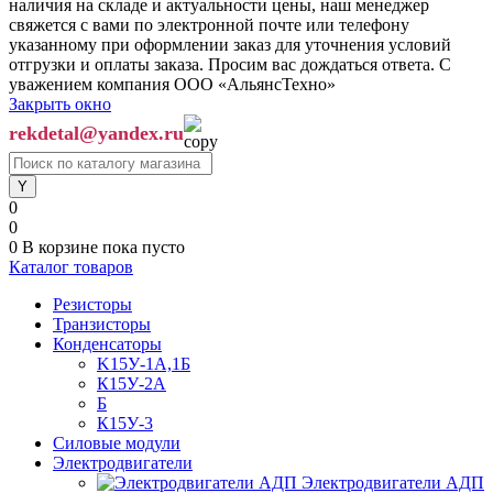
наличия на складе и актуальности цены, наш менеджер
свяжется с вами по электронной почте или телефону
указанному при оформлении заказ для уточнения условий
отгрузки и оплаты заказа. Просим вас дождаться ответа. С
уважением компания ООО «АльянсТехно»
Закрыть окно
rekdetal@yandex.ru
0
0
0
В корзине
пока пусто
Каталог товаров
Резисторы
Транзисторы
Конденсаторы
K15У-1А,1Б
К15У-2А
Б
К15У-3
Силовые модули
Электродвигатели
Электродвигатели АДП