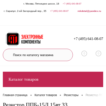
г. Москва, Пятницкое шоссе, 18
+7 (495) 641-08-07
г. Сарапул, 2-ой Загородный пер., 35
+7 (495) 641-08-07
rekdetal@yandex.ru
+7 (495) 641-08-07
0
0
Каталог товаров
•
•
•
Главная страница
Каталог товаров
Резисторы
Резистор ППБ-
Резистор ППБ-15Д 15вт 33