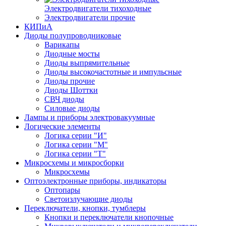
Электродвигатели тихоходные
Электродвигатели прочие
КИПиА
Диоды полупроводниковые
Варикапы
Диодные мосты
Диоды выпрямительные
Диоды высокочастотные и импульсные
Диоды прочие
Диоды Шоттки
СВЧ диоды
Силовые диоды
Лампы и приборы электровакуумные
Логические элементы
Логика серии "И"
Логика серии "М"
Логика серии "Т"
Микросхемы и микросборки
Микросхемы
Оптоэлектронные приборы, индикаторы
Оптопары
Светоизлучающие диоды
Переключатели, кнопки, тумблеры
Кнопки и переключатели кнопочные