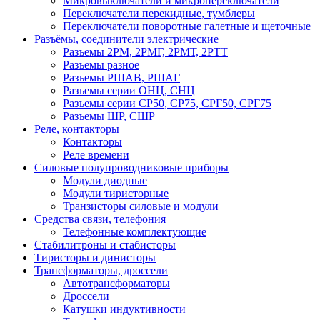
Микровыключатели и микропереключатели
Переключатели перекидные, тумблеры
Переключатели поворотные галетные и щеточные
Разъёмы, соединители электрические
Разъемы 2РМ, 2РМГ, 2РМТ, 2РТТ
Разъемы разное
Разъемы РШАВ, РШАГ
Разъемы серии ОНЦ, СНЦ
Разъемы серии СР50, СР75, СРГ50, СРГ75
Разъемы ШР, СШР
Реле, контакторы
Контакторы
Реле времени
Силовые полупроводниковые приборы
Модули диодные
Модули тиристорные
Транзисторы силовые и модули
Средства связи, телефония
Телефонные комплектующие
Стабилитроны и стабисторы
Тиристоры и динисторы
Трансформаторы, дроссели
Автотрансформаторы
Дроссели
Катушки индуктивности