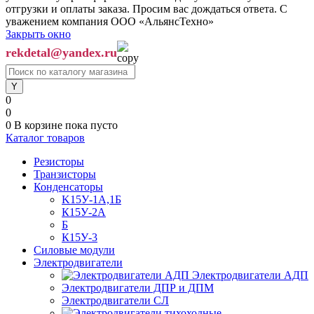
отгрузки и оплаты заказа. Просим вас дождаться ответа. С
уважением компания ООО «АльянсТехно»
Закрыть окно
rekdetal@yandex.ru
0
0
0
В корзине
пока пусто
Каталог товаров
Резисторы
Транзисторы
Конденсаторы
K15У-1А,1Б
К15У-2А
Б
К15У-3
Силовые модули
Электродвигатели
Электродвигатели АДП
Электродвигатели ДПР и ДПМ
Электродвигатели СЛ