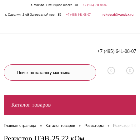
г. Москва, Пятницкое шоссе, 18
+7 (495) 641-08-07
г. Сарапул, 2-ой Загородный пер., 35
+7 (495) 641-08-07
rekdetal@yandex.ru
+7 (495) 641-08-07
0
0
Каталог товаров
•
•
•
Главная страница
Каталог товаров
Резисторы
Резистор ПЭВ-
Резистор ПЭВ-25 22 кОм