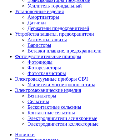
Трансформаторы трехфазные
Усилитель тороидальный
Установочные изделия
Амортизаторы
Датчики
Держатели предохранителей
Устройства защиты, предохранители
Автоматы защиты
Варисторы
Вставки плавкие, предохранители
Фоточувствительные приборы
Фотодиоды
Фоторезисторы
Фототранзисторы
Электровакуумные приборы СВЧ
Усилители магнетронного типа
Электромеханические изделия
Вентиляторы
Сельсины
Бесконтактные сельсины
Контактные сельсины
Электродвигатели асинхронные
Электродвигатели коллекторные
Новинки