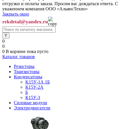
отгрузки и оплаты заказа. Просим вас дождаться ответа. С
уважением компания ООО «АльянсТехно»
Закрыть окно
rekdetal@yandex.ru
0
0
0
В корзине
пока пусто
Каталог товаров
Резисторы
Транзисторы
Конденсаторы
K15У-1А,1Б
К15У-2А
Б
К15У-3
Силовые модули
Электродвигатели