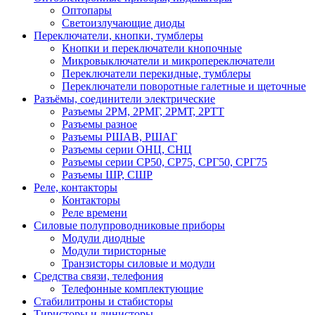
Оптопары
Светоизлучающие диоды
Переключатели, кнопки, тумблеры
Кнопки и переключатели кнопочные
Микровыключатели и микропереключатели
Переключатели перекидные, тумблеры
Переключатели поворотные галетные и щеточные
Разъёмы, соединители электрические
Разъемы 2РМ, 2РМГ, 2РМТ, 2РТТ
Разъемы разное
Разъемы РШАВ, РШАГ
Разъемы серии ОНЦ, СНЦ
Разъемы серии СР50, СР75, СРГ50, СРГ75
Разъемы ШР, СШР
Реле, контакторы
Контакторы
Реле времени
Силовые полупроводниковые приборы
Модули диодные
Модули тиристорные
Транзисторы силовые и модули
Средства связи, телефония
Телефонные комплектующие
Стабилитроны и стабисторы
Тиристоры и динисторы