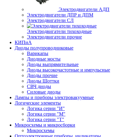
Электродвигатели АДП
Электродвигатели ДПР и ДПМ
Электродвигатели СЛ
Электродвигатели тихоходные
Электродвигатели прочие
КИПиА
Диоды полупроводниковые
Варикапы
Диодные мосты
Диоды выпрямительные
Диоды высокочастотные и импульсные
Диоды прочие
Диоды Шоттки
СВЧ диоды
Силовые диоды
Лампы и приборы электровакуумные
Логические элементы
Логика серии "И"
Логика серии "М"
Логика серии "Т"
Микросхемы и микросборки
Микросхемы
Оптоэлектронные приборы, индикаторы