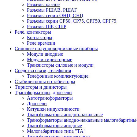
Разъемы разное
Разъемы РШАВ, РШАГ
Разъемы серии ОНЦ, СНЦ
Разъемы серии СР50, СР75, СРГ50, СРГ75
Разъемы ШР, СШР
Реле, контакторы
Контакторы
Реле времени
Силовые полупроводниковые приборы
Модули диодные
Модули тиристорные
Транзисторы силовые и модули
Средства связи, телефония
Телефонные комплектующие
Стабилитроны и стабисторы
Тиристоры и динисторы
Трансформаторы, дроссели
Автотрансформаторы
Дроссели
Катушки индуктивности
Трансформаторы анодно-накальные
Трансформаторы анодно-накальные малогабаритны
Трансформаторы анодные
Малогабаритные типа "ТА"
Трансформаторы импульсные