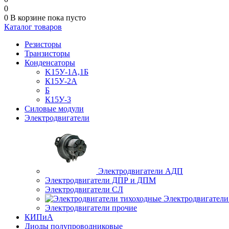
0
0
В корзине
пока пусто
Каталог товаров
Резисторы
Транзисторы
Конденсаторы
K15У-1А,1Б
К15У-2А
Б
К15У-3
Силовые модули
Электродвигатели
Электродвигатели АДП
Электродвигатели ДПР и ДПМ
Электродвигатели СЛ
Электродвигатели
Электродвигатели прочие
КИПиА
Диоды полупроводниковые