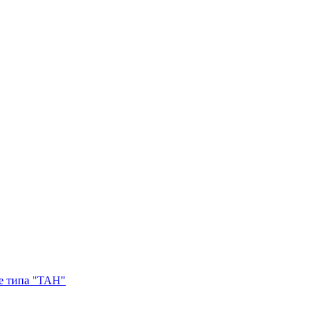
е типа "ТАН"