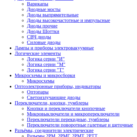
Варикапы
Диодные мосты
Диоды выпрямительные
Диоды высокочастотные и импульсные
Диоды прочие
Диоды Шоттки
СВЧ диоды
Силовые диоды
Лампы и приборы электровакуумные
Логические элементы
Логика серии "И"
Логика серии "М"
Логика серии "Т"
Микросхемы и микросборки
Микросхемы
Оптоэлектронные приборы, индикаторы
Оптопары
Светоизлучающие диоды
Переключатели, кнопки, тумблеры
Кнопки и переключатели кнопочные
Микровыключатели и микропереключатели
Переключатели перекидные, тумблеры
Переключатели поворотные галетные и щеточные
Разъёмы, соединители электрические
Разъемы 2РМ, 2РМГ, 2РМТ, 2РТТ