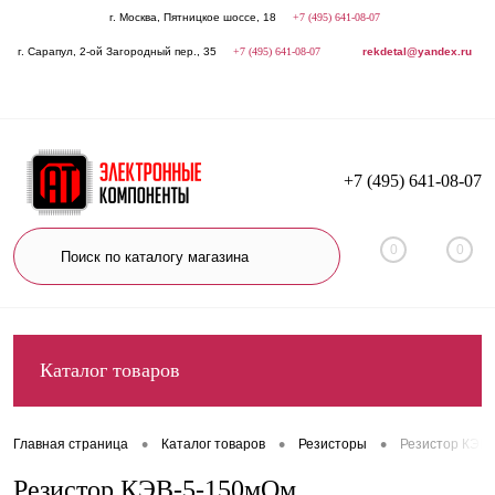
г. Москва, Пятницкое шоссе, 18
+7 (495) 641-08-07
г. Сарапул, 2-ой Загородный пер., 35
+7 (495) 641-08-07
rekdetal@yandex.ru
+7 (495) 641-08-07
0
0
Каталог товаров
•
•
•
Главная страница
Каталог товаров
Резисторы
Резистор КЭВ
Резистор КЭВ-5-150мОм