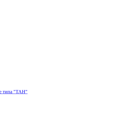
е типа "ТАН"