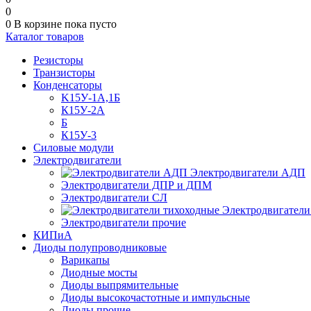
0
0
В корзине
пока пусто
Каталог товаров
Резисторы
Транзисторы
Конденсаторы
K15У-1А,1Б
К15У-2А
Б
К15У-3
Силовые модули
Электродвигатели
Электродвигатели АДП
Электродвигатели ДПР и ДПМ
Электродвигатели СЛ
Электродвигатели
Электродвигатели прочие
КИПиА
Диоды полупроводниковые
Варикапы
Диодные мосты
Диоды выпрямительные
Диоды высокочастотные и импульсные
Диоды прочие