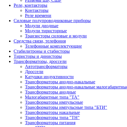
Разъемы ШР, СШР
Реле, контакторы
Контакторы
Реле времени
Силовые полупроводниковые приборы
Модули диодные
Модули тиристорные
Транзисторы силовые и модули
Средства связи, телефония
Телефонные комплектующие
Стабилитроны и стабисторы
Тиристоры и динисторы
Трансформаторы, дроссели
Автотрансформаторы
Дроссели
Катушки индуктивности
Трансформаторы анодно-накальные
Трансформаторы анодно-накальные малогабаритны
Трансформаторы анодные
Малогабаритные типа "ТА"
Трансформаторы импульсные
Трансформаторы импульсные типа "БТИ"
Трансформаторы накальные
Трансформаторы типа "ТН"
Трансформаторы питания