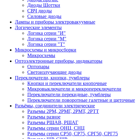
Диоды Шоттки
СВЧ диоды
Силовые диоды
Лампы и приборы электровакуумные
Логические элементы
Логика серии "И"
Логика серии "М"
Логика серии "Т"
Микросхемы и микросборки
Микросхемы
Оптоэлектронные приборы, индикаторы
Оптопары
Светоизлучающие диоды
Переключатели, кнопки, тумблеры
Кнопки и переключатели кнопочные
Микровыключатели и микропереключатели
Переключатели перекидные, тумблеры
Переключатели поворотные галетные и щеточные
Разъёмы, соединители электрические
Разъемы 2РМ, 2РМГ, 2РМТ, 2РТТ
Разъемы разное
Разъемы РШАВ, РШАГ
Разъемы серии ОНЦ, СНЦ
Разъемы серии СР50, СР75, СРГ50, СРГ75