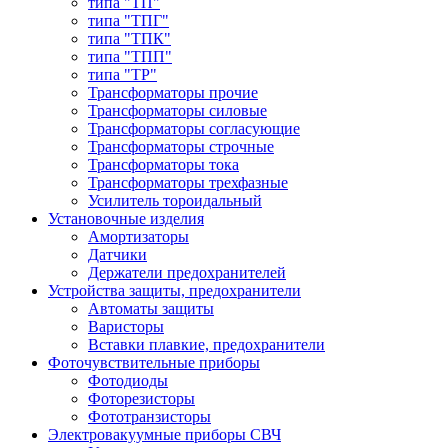
типа "ТП"
типа "ТПГ"
типа "ТПК"
типа "ТПП"
типа "ТР"
Трансформаторы прочие
Трансформаторы силовые
Трансформаторы согласующие
Трансформаторы строчные
Трансформаторы тока
Трансформаторы трехфазные
Усилитель тороидальный
Установочные изделия
Амортизаторы
Датчики
Держатели предохранителей
Устройства защиты, предохранители
Автоматы защиты
Варисторы
Вставки плавкие, предохранители
Фоточувствительные приборы
Фотодиоды
Фоторезисторы
Фототранзисторы
Электровакуумные приборы СВЧ