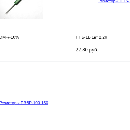
наличии
н
 ОМ+/-10%
ППБ-1Б 1вт 2.2К
22.80 руб.
В корзину
лик
Сравнение
Купить в 1 клик
ое
В
В избранное
наличии
н