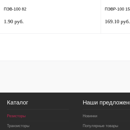
ПЭВ-100 82
ПЭВР-100 1
1.90 руб.
169.10 руб.
В корзину
Купить в 1 клик
Сравнение
Купить в 1 к
В избранное
В
В избранн
наличии
Каталог
Наши предложен
Резисторы
Новинки
Транзисторы
Популярные товары