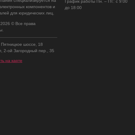
пания специализируется на
График работы Пн. – Пт.: с 9:00
 электронных компонентов и
до 18:00
алей для юридических лиц.
 2026 © Все права
ы.
, Пятницкое шоссе, 18
л, 2-ой Загородный пер., 35
ть на карте