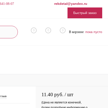
rekdetal@yandex.ru
 641-08-07
Быстрый заказ
0
0
0
пока пусто
В корзине
11.40 руб.
/ шт
отзыв
(Цена не является конечной,
более подробную информацию о