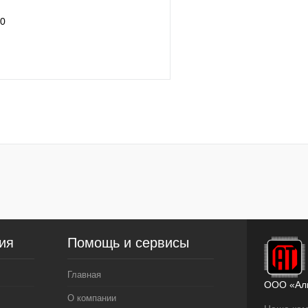
50
В корзину
лик
Сравнение
ое
В
наличии
ия
Помощь и сервисы
Главная
ООО «Ал
О компании