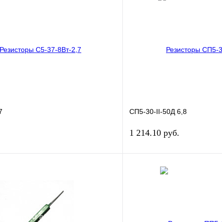
7
СП5-30-II-50Д 6,8
1 214.10 руб.
В корзину
лик
Сравнение
Купить в 1 клик
ое
В
В избранное