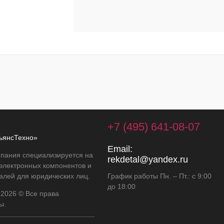
+7 (495) 641-08-07
ьянсТехно»
Email:
пания специализируется на
rekdetal@yandex.ru
 электронных компонентов и
алей для юридических лиц.
График работы Пн. – Пт.: с 9:00
до 18:00
 2026 © Все права
ы.