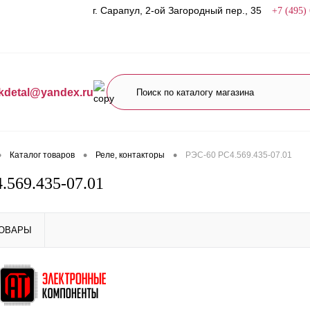
г. Сарапул, 2-ой Загородный пер., 35
+7 (495)
kdetal@yandex.ru
•
•
•
Каталог товаров
Реле, контакторы
РЭС-60 РС4.569.435-07.01
.569.435-07.01
ТОВАРЫ