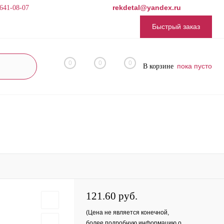
rekdetal@yandex.ru
 641-08-07
Быстрый заказ
0
0
0
пока пусто
В корзине
121.60 руб.
(Цена не является конечной,
более подробную информацию о