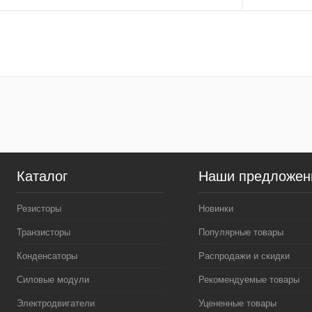
В корзину
Купить в 1 клик
Сравнение
Купить в 1
В избранное
В наличии
В избранное
Каталог
Наши предложен
Резисторы
Новинки
Транзисторы
Популярные товары
Конденсаторы
Распродажи и скидки
Силовые модули
Рекомендуемые товары
Электродвигатели
Уцененные товары