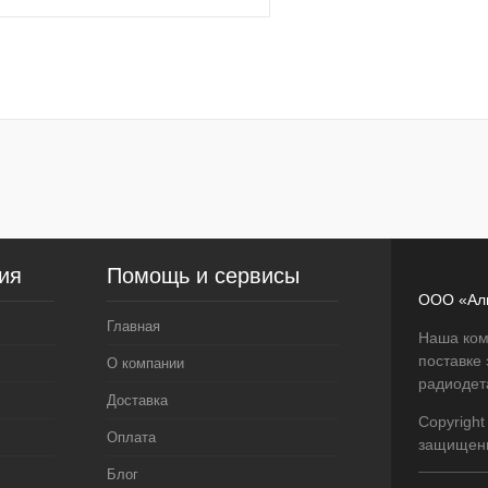
В корзину
 клик
Сравнение
В наличии
ия
Помощь и сервисы
ООО «Ал
Главная
Наша ком
поставке
О компании
радиодет
Доставка
Copyright
Оплата
защищен
Блог