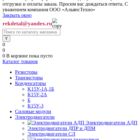
отгрузки и оплаты заказа. Просим вас дождаться ответа. С
уважением компания ООО «АльянсТехно»
Закрыть окно
rekdetal@yandex.ru
0
0
0
В корзине
пока пусто
Каталог товаров
Резисторы
Транзисторы
Конденсаторы
K15У-1А,1Б
К15У-2А
Б
К15У-3
Силовые модули
Электродвигатели
Электродвигатели АДП
Электродвигатели ДПР и ДПМ
Электродвигатели СЛ