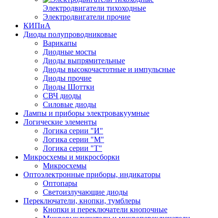
Электродвигатели тихоходные
Электродвигатели прочие
КИПиА
Диоды полупроводниковые
Варикапы
Диодные мосты
Диоды выпрямительные
Диоды высокочастотные и импульсные
Диоды прочие
Диоды Шоттки
СВЧ диоды
Силовые диоды
Лампы и приборы электровакуумные
Логические элементы
Логика серии "И"
Логика серии "М"
Логика серии "Т"
Микросхемы и микросборки
Микросхемы
Оптоэлектронные приборы, индикаторы
Оптопары
Светоизлучающие диоды
Переключатели, кнопки, тумблеры
Кнопки и переключатели кнопочные