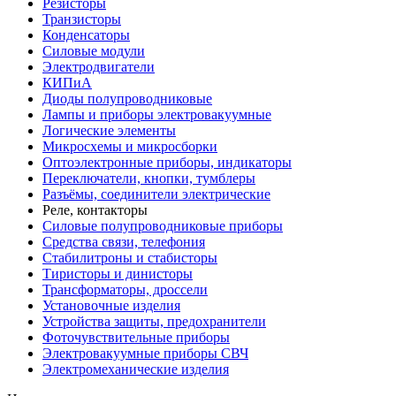
Резисторы
Транзисторы
Конденсаторы
Силовые модули
Электродвигатели
КИПиА
Диоды полупроводниковые
Лампы и приборы электровакуумные
Логические элементы
Микросхемы и микросборки
Оптоэлектронные приборы, индикаторы
Переключатели, кнопки, тумблеры
Разъёмы, соединители электрические
Реле, контакторы
Силовые полупроводниковые приборы
Средства связи, телефония
Стабилитроны и стабисторы
Тиристоры и динисторы
Трансформаторы, дроссели
Установочные изделия
Устройства защиты, предохранители
Фоточувствительные приборы
Электровакуумные приборы СВЧ
Электромеханические изделия