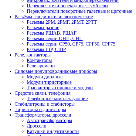
Микровыключатели и микропереключатели
Переключатели перекидные, тумблеры
Переключатели поворотные галетные и щеточные
Разъёмы, соединители электрические
Разъемы 2РМ, 2РМГ, 2РМТ, 2РТТ
Разъемы разное
Разъемы РШАВ, РШАГ
Разъемы серии ОНЦ, СНЦ
Разъемы серии СР50, СР75, СРГ50, СРГ75
Разъемы ШР, СШР
Реле, контакторы
Контакторы
Реле времени
Силовые полупроводниковые приборы
Модули диодные
Модули тиристорные
Транзисторы силовые и модули
Средства связи, телефония
Телефонные комплектующие
Стабилитроны и стабисторы
Тиристоры и динисторы
Трансформаторы, дроссели
Автотрансформаторы
Дроссели
Катушки индуктивности