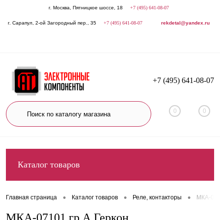
г. Москва, Пятницкое шоссе, 18
+7 (495) 641-08-07
г. Сарапул, 2-ой Загородный пер., 35
+7 (495) 641-08-07
rekdetal@yandex.ru
+7 (495) 641-08-07
0
0
Каталог товаров
•
•
•
Главная страница
Каталог товаров
Реле, контакторы
МКА-071
МКА-07101 гр.А Геркон