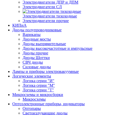
Электродвигатели ДПР и ДПМ
Электродвигатели СЛ
Электродвигатели тихоходные
Электродвигатели прочие
КИПиА
Диоды полупроводниковые
Варикапы
Диодные мосты
Диоды выпрямительные
Диоды высокочастотные и импульсные
Диоды прочие
Диоды Шоттки
СВЧ диоды
Силовые диоды
Лампы и приборы электровакуумные
Логические элементы
Логика серии "И"
Логика серии "М"
Логика серии "Т"
Микросхемы и микросборки
Микросхемы
Оптоэлектронные приборы, индикаторы
Оптопары
Светоизлучающие диоды