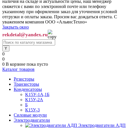
наличия на складе и актуальности цены, наш менеджер
свяжется с вами по электронной почте или телефону
указанному при оформлении заказ для уточнения условий
отгрузки и оплаты заказа. Просим вас дождаться ответа. С
уважением компания ООО «АльянсТехно»
Закрыть окно
rekdetal@yandex.ru
0
0
0
В корзине
пока пусто
Каталог товаров
Резисторы
Транзисторы
Конденсаторы
K15У-1А,1Б
К15У-2А
Б
К15У-3
Силовые модули
Электродвигатели
Электродвигатели АДП