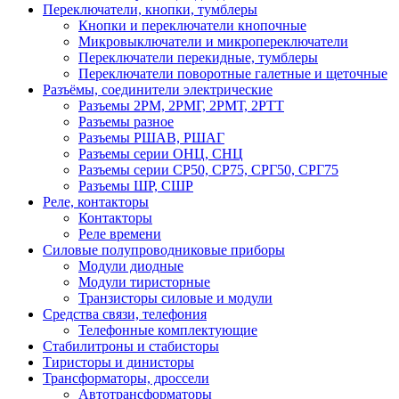
Переключатели, кнопки, тумблеры
Кнопки и переключатели кнопочные
Микровыключатели и микропереключатели
Переключатели перекидные, тумблеры
Переключатели поворотные галетные и щеточные
Разъёмы, соединители электрические
Разъемы 2РМ, 2РМГ, 2РМТ, 2РТТ
Разъемы разное
Разъемы РШАВ, РШАГ
Разъемы серии ОНЦ, СНЦ
Разъемы серии СР50, СР75, СРГ50, СРГ75
Разъемы ШР, СШР
Реле, контакторы
Контакторы
Реле времени
Силовые полупроводниковые приборы
Модули диодные
Модули тиристорные
Транзисторы силовые и модули
Средства связи, телефония
Телефонные комплектующие
Стабилитроны и стабисторы
Тиристоры и динисторы
Трансформаторы, дроссели
Автотрансформаторы