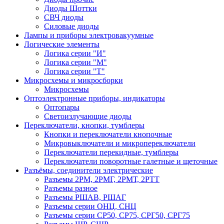
Диоды Шоттки
СВЧ диоды
Силовые диоды
Лампы и приборы электровакуумные
Логические элементы
Логика серии "И"
Логика серии "М"
Логика серии "Т"
Микросхемы и микросборки
Микросхемы
Оптоэлектронные приборы, индикаторы
Оптопары
Светоизлучающие диоды
Переключатели, кнопки, тумблеры
Кнопки и переключатели кнопочные
Микровыключатели и микропереключатели
Переключатели перекидные, тумблеры
Переключатели поворотные галетные и щеточные
Разъёмы, соединители электрические
Разъемы 2РМ, 2РМГ, 2РМТ, 2РТТ
Разъемы разное
Разъемы РШАВ, РШАГ
Разъемы серии ОНЦ, СНЦ
Разъемы серии СР50, СР75, СРГ50, СРГ75