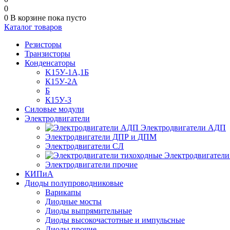
0
0
В корзине
пока пусто
Каталог товаров
Резисторы
Транзисторы
Конденсаторы
K15У-1А,1Б
К15У-2А
Б
К15У-3
Силовые модули
Электродвигатели
Электродвигатели АДП
Электродвигатели ДПР и ДПМ
Электродвигатели СЛ
Электродвигатели
Электродвигатели прочие
КИПиА
Диоды полупроводниковые
Варикапы
Диодные мосты
Диоды выпрямительные
Диоды высокочастотные и импульсные
Диоды прочие