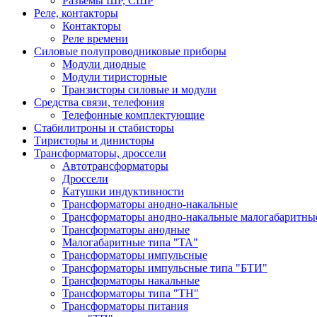
Разъемы ШР, СШР
Реле, контакторы
Контакторы
Реле времени
Силовые полупроводниковые приборы
Модули диодные
Модули тиристорные
Транзисторы силовые и модули
Средства связи, телефония
Телефонные комплектующие
Стабилитроны и стабисторы
Тиристоры и динисторы
Трансформаторы, дроссели
Автотрансформаторы
Дроссели
Катушки индуктивности
Трансформаторы анодно-накальные
Трансформаторы анодно-накальные малогабаритны
Трансформаторы анодные
Малогабаритные типа "ТА"
Трансформаторы импульсные
Трансформаторы импульсные типа "БТИ"
Трансформаторы накальные
Трансформаторы типа "ТН"
Трансформаторы питания