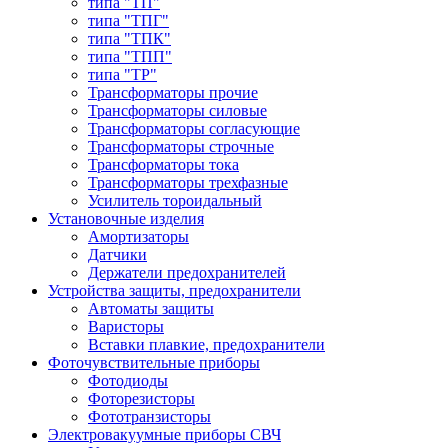
типа "ТП"
типа "ТПГ"
типа "ТПК"
типа "ТПП"
типа "ТР"
Трансформаторы прочие
Трансформаторы силовые
Трансформаторы согласующие
Трансформаторы строчные
Трансформаторы тока
Трансформаторы трехфазные
Усилитель тороидальный
Установочные изделия
Амортизаторы
Датчики
Держатели предохранителей
Устройства защиты, предохранители
Автоматы защиты
Варисторы
Вставки плавкие, предохранители
Фоточувствительные приборы
Фотодиоды
Фоторезисторы
Фототранзисторы
Электровакуумные приборы СВЧ