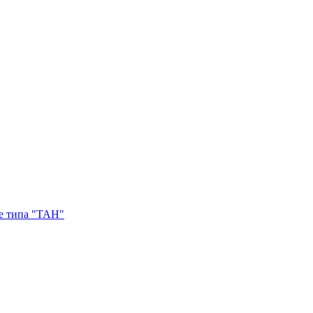
е типа "ТАН"