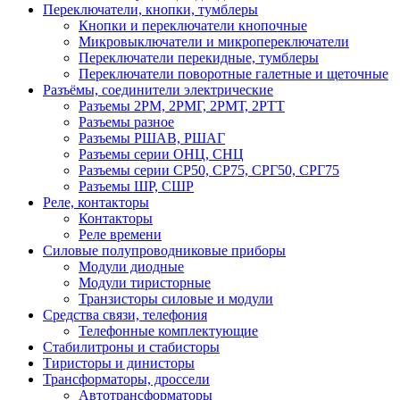
Переключатели, кнопки, тумблеры
Кнопки и переключатели кнопочные
Микровыключатели и микропереключатели
Переключатели перекидные, тумблеры
Переключатели поворотные галетные и щеточные
Разъёмы, соединители электрические
Разъемы 2РМ, 2РМГ, 2РМТ, 2РТТ
Разъемы разное
Разъемы РШАВ, РШАГ
Разъемы серии ОНЦ, СНЦ
Разъемы серии СР50, СР75, СРГ50, СРГ75
Разъемы ШР, СШР
Реле, контакторы
Контакторы
Реле времени
Силовые полупроводниковые приборы
Модули диодные
Модули тиристорные
Транзисторы силовые и модули
Средства связи, телефония
Телефонные комплектующие
Стабилитроны и стабисторы
Тиристоры и динисторы
Трансформаторы, дроссели
Автотрансформаторы