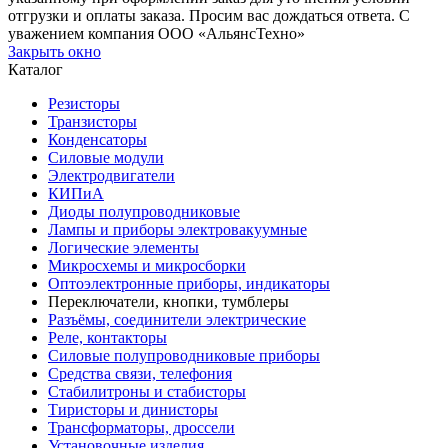
отгрузки и оплаты заказа. Просим вас дождаться ответа. С
уважением компания ООО «АльянсТехно»
Закрыть окно
Каталог
Резисторы
Транзисторы
Конденсаторы
Силовые модули
Электродвигатели
КИПиА
Диоды полупроводниковые
Лампы и приборы электровакуумные
Логические элементы
Микросхемы и микросборки
Оптоэлектронные приборы, индикаторы
Переключатели, кнопки, тумблеры
Разъёмы, соединители электрические
Реле, контакторы
Силовые полупроводниковые приборы
Средства связи, телефония
Стабилитроны и стабисторы
Тиристоры и динисторы
Трансформаторы, дроссели
Установочные изделия