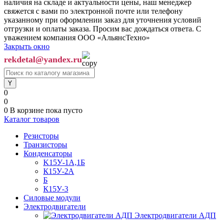
наличия на складе и актуальности цены, наш менеджер
свяжется с вами по электронной почте или телефону
указанному при оформлении заказ для уточнения условий
отгрузки и оплаты заказа. Просим вас дождаться ответа. С
уважением компания ООО «АльянсТехно»
Закрыть окно
rekdetal@yandex.ru
0
0
0
В корзине
пока пусто
Каталог товаров
Резисторы
Транзисторы
Конденсаторы
K15У-1А,1Б
К15У-2А
Б
К15У-3
Силовые модули
Электродвигатели
Электродвигатели АДП