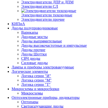
Электродвигатели ДПР и ДПМ
Электродвигатели СЛ
Электродвигатели тихоходные
Электродвигатели прочие
КИПиА
Диоды полупроводниковые
Варикапы
Диодные мосты
Диоды выпрямительные
Диоды высокочастотные и импульсные
Диоды прочие
Диоды Шоттки
СВЧ диоды
Силовые диоды
Лампы и приборы электровакуумные
Логические элементы
Логика серии "И"
Логика серии "М"
Логика серии "Т"
Микросхемы и микросборки
Микросхемы
Оптоэлектронные приборы, индикаторы
Оптопары
Светоизлучающие диоды