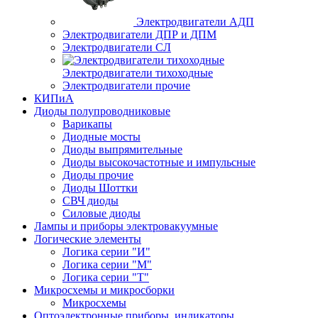
Электродвигатели АДП
Электродвигатели ДПР и ДПМ
Электродвигатели СЛ
Электродвигатели тихоходные
Электродвигатели прочие
КИПиА
Диоды полупроводниковые
Варикапы
Диодные мосты
Диоды выпрямительные
Диоды высокочастотные и импульсные
Диоды прочие
Диоды Шоттки
СВЧ диоды
Силовые диоды
Лампы и приборы электровакуумные
Логические элементы
Логика серии "И"
Логика серии "М"
Логика серии "Т"
Микросхемы и микросборки
Микросхемы
Оптоэлектронные приборы, индикаторы