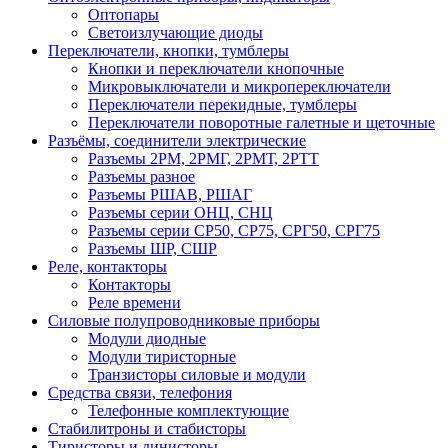
Оптопары
Светоизлучающие диоды
Переключатели, кнопки, тумблеры
Кнопки и переключатели кнопочные
Микровыключатели и микропереключатели
Переключатели перекидные, тумблеры
Переключатели поворотные галетные и щеточные
Разъёмы, соединители электрические
Разъемы 2РМ, 2РМГ, 2РМТ, 2РТТ
Разъемы разное
Разъемы РШАВ, РШАГ
Разъемы серии ОНЦ, СНЦ
Разъемы серии СР50, СР75, СРГ50, СРГ75
Разъемы ШР, СШР
Реле, контакторы
Контакторы
Реле времени
Силовые полупроводниковые приборы
Модули диодные
Модули тиристорные
Транзисторы силовые и модули
Средства связи, телефония
Телефонные комплектующие
Стабилитроны и стабисторы
Тиристоры и динисторы