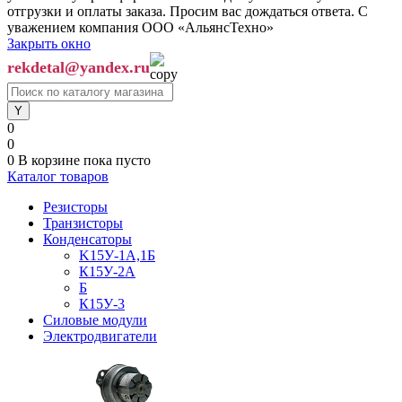
отгрузки и оплаты заказа. Просим вас дождаться ответа. С
уважением компания ООО «АльянсТехно»
Закрыть окно
rekdetal@yandex.ru
0
0
0
В корзине
пока пусто
Каталог товаров
Резисторы
Транзисторы
Конденсаторы
K15У-1А,1Б
К15У-2А
Б
К15У-3
Силовые модули
Электродвигатели