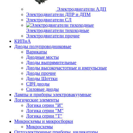
Электродвигатели АДП
Электродвигатели ДПР и ДПМ
Электродвигатели СЛ
Электродвигатели тихоходные
Электродвигатели прочие
КИПиА
Диоды полупроводниковые
Варикапы
Диодные мосты
Диоды выпрямительные
Диоды высокочастотные и импульсные
Диоды прочие
Диоды Шоттки
СВЧ диоды
Силовые диоды
Лампы и приборы электровакуумные
Логические элементы
Логика серии "И"
Логика серии "М"
Логика серии "Т"
Микросхемы и микросборки
Микросхемы
Оптоэлектронные приборы, индикаторы