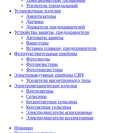
Трансформаторы трехфазные
Усилитель тороидальный
Установочные изделия
Амортизаторы
Датчики
Держатели предохранителей
Устройства защиты, предохранители
Автоматы защиты
Варисторы
Вставки плавкие, предохранители
Фоточувствительные приборы
Фотодиоды
Фоторезисторы
Фототранзисторы
Электровакуумные приборы СВЧ
Усилители магнетронного типа
Электромеханические изделия
Вентиляторы
Сельсины
Бесконтактные сельсины
Контактные сельсины
Электродвигатели асинхронные
Электродвигатели коллекторные
Новинки