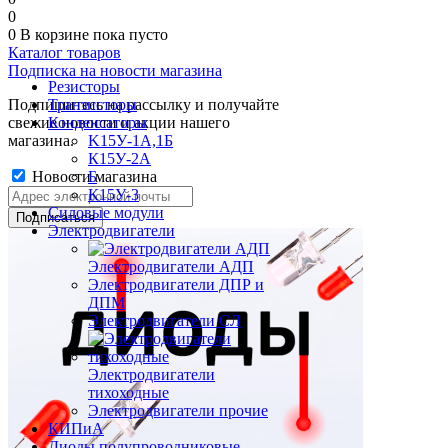
0
0
В корзине
пока пусто
Каталог товаров
Подписка на новости магазина
Резисторы
Подпишитесь на рассылку и получайте
Транзисторы
свежие новости и акции нашего
Конденсаторы
магазина.
K15У-1А,1Б
К15У-2А
Новости магазина
Б
К15У-3
Силовые модули
Электродвигатели
Электродвигатели АДП
Электродвигатели ДПР и
ДПМ
Электродвигатели СЛ
Электродвигатели
тихоходные
Электродвигатели прочие
КИПиА
Диоды полупроводниковые