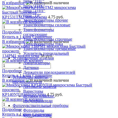
типа "ТПГ"
В избранное
В наличии
типа "ТПК"
типа "ТПП"
Быстрый просмотр
типа "ТР"
КР1531ТМ2 микросхема
4.75 руб.
Трансформаторы прочие
В корзину
Трансформаторы силовые
Трансформаторы
Подробнее
согласующие
Купить в 1 клик
Сравнение
Трансформаторы строчные
В избранное
В наличии
Трансформаторы тока
Быстрый
Трансформаторы трехфазные
просмотр
Усилитель тороидальный
134РМ1 микросхема
38 руб.
Установочные изделия
В корзину
Амортизаторы
Датчики
Подробнее
Держатели предохранителей
Купить в 1 клик
Сравнение
Устройства защиты,
В избранное
В наличии
предохранители
Быстрый
Автоматы защиты
просмотр
Варисторы
КР140УД18 микросхема
4.75 руб.
Вставки плавкие,
В корзину
предохранители
Фоточувствительные приборы
Подробнее
Фотодиоды
Купить в 1 клик
Сравнение
Фоторезисторы