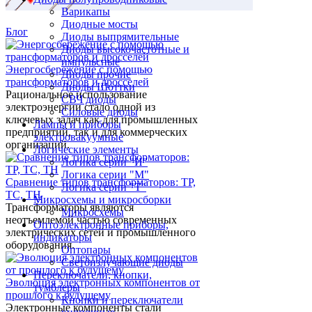
Варикапы
Диодные мосты
Блог
Диоды выпрямительные
Диоды высокочастотные и
импульсные
Энергосбережение с помощью
Диоды прочие
трансформаторов и дросселей
Диоды Шоттки
Рациональное использование
СВЧ диоды
электроэнергии стало одной из
Силовые диоды
ключевых задач как для промышленных
Лампы и приборы
предприятий, так и для коммерческих
электровакуумные
организаций.
Логические элементы
Логика серии "И"
Логика серии "М"
Сравнение типов трансформаторов: ТР,
Логика серии "Т"
ТС, ТН
Микросхемы и микросборки
Трансформаторы являются
Микросхемы
неотъемлемой частью современных
Оптоэлектронные приборы,
электрических сетей и промышленного
индикаторы
оборудования.
Оптопары
Светоизлучающие диоды
Переключатели, кнопки,
Эволюция электронных компонентов от
тумблеры
прошлого к будущему
Кнопки и переключатели
Электронные компоненты стали