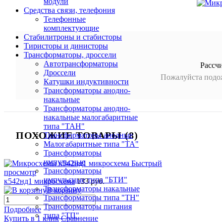
модули
Средства связи, телефония
Телефонные
комплектующие
Стабилитроны и стабисторы
Тиристоры и динисторы
Трансформаторы, дроссели
Автотрансформаторы
Рассч
Дроссели
Пожалуйста подож
Катушки индуктивности
Трансформаторы анодно-
накальные
Трансформаторы анодно-
накальные малогабаритные
типа "ТАН"
ПОХОЖИЕ ТОВАРЫ (8)
Трансформаторы анодные
Малогабаритные типа "ТА"
Трансформаторы
импульсные
Быстрый
Трансформаторы
просмотр
импульсные типа "БТИ"
к542нд1 микросхема
133 руб.
Трансформаторы накальные
В корзину
Трансформаторы типа "ТН"
Трансформаторы питания
Подробнее
типа "ТП"
Купить в 1 клик
Сравнение