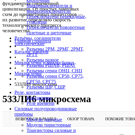
кнопочные
фундаментом современной
Микровыключатели и
цивилизации. От простых ламповых
микропереключатели
схем до нанометровых процессоров —
Переключатели перекидные,
их развитие определяло скорость
тумблеры
технологического прогресса
Переключатели поворотные
человечества.
галетные и щеточные
Разъёмы, соединители
Главная страница
электрические
•
Разъемы 2РМ, 2РМГ, 2РМТ,
Каталог товаров
2РТТ
•
Разъемы разное
Микросхемы и микросборки
Разъемы РШАВ, РШАГ
•
Разъемы серии ОНЦ, СНЦ
Микросхемы
Разъемы серии СР50, СР75,
•
СРГ50, СРГ75
533ЛИ6 микросхема
Разъемы ШР, СШР
Реле, контакторы
533ЛИ6 микросхема
Контакторы
Реле времени
Силовые полупроводниковые
приборы
ВЕРНУТЬСЯ В РАЗДЕЛ
ОБЗОР ТОВАРА
ПОХОЖИЕ ТОВ
Модули диодные
Модули тиристорные
Транзисторы силовые и