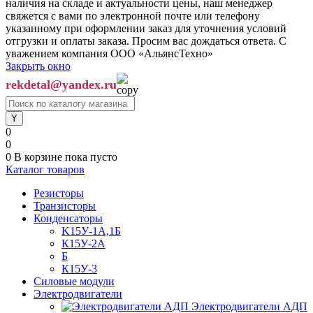
наличия на складе и актуальности цены, наш менеджер
свяжется с вами по электронной почте или телефону
указанному при оформлении заказ для уточнения условий
отгрузки и оплаты заказа. Просим вас дождаться ответа. С
уважением компания ООО «АльянсТехно»
Закрыть окно
rekdetal@yandex.ru
0
0
0
В корзине
пока пусто
Каталог товаров
Резисторы
Транзисторы
Конденсаторы
K15У-1А,1Б
К15У-2А
Б
К15У-3
Силовые модули
Электродвигатели
Электродвигатели АДП