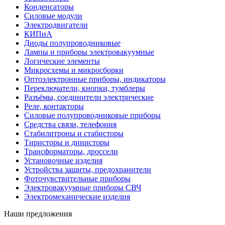
Конденсаторы
Силовые модули
Электродвигатели
КИПиА
Диоды полупроводниковые
Лампы и приборы электровакуумные
Логические элементы
Микросхемы и микросборки
Оптоэлектронные приборы, индикаторы
Переключатели, кнопки, тумблеры
Разъёмы, соединители электрические
Реле, контакторы
Силовые полупроводниковые приборы
Средства связи, телефония
Стабилитроны и стабисторы
Тиристоры и динисторы
Трансформаторы, дроссели
Установочные изделия
Устройства защиты, предохранители
Фоточувствительные приборы
Электровакуумные приборы СВЧ
Электромеханические изделия
Наши предложения