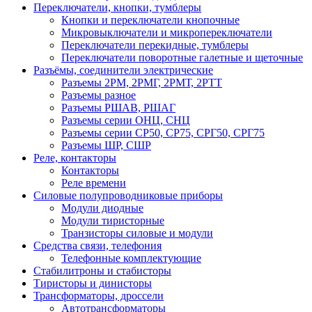
Переключатели, кнопки, тумблеры
Кнопки и переключатели кнопочные
Микровыключатели и микропереключатели
Переключатели перекидные, тумблеры
Переключатели поворотные галетные и щеточные
Разъёмы, соединители электрические
Разъемы 2РМ, 2РМГ, 2РМТ, 2РТТ
Разъемы разное
Разъемы РШАВ, РШАГ
Разъемы серии ОНЦ, СНЦ
Разъемы серии СР50, СР75, СРГ50, СРГ75
Разъемы ШР, СШР
Реле, контакторы
Контакторы
Реле времени
Силовые полупроводниковые приборы
Модули диодные
Модули тиристорные
Транзисторы силовые и модули
Средства связи, телефония
Телефонные комплектующие
Стабилитроны и стабисторы
Тиристоры и динисторы
Трансформаторы, дроссели
Автотрансформаторы