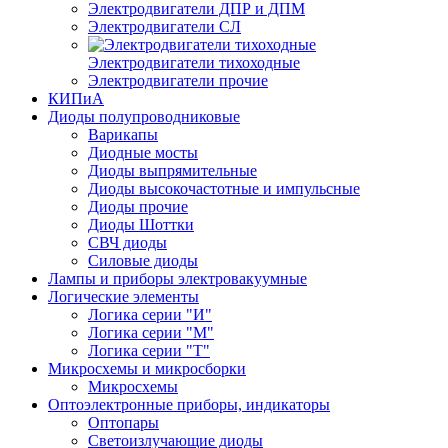
Электродвигатели ДПР и ДПМ
Электродвигатели СЛ
Электродвигатели тихоходные
Электродвигатели прочие
КИПиА
Диоды полупроводниковые
Варикапы
Диодные мосты
Диоды выпрямительные
Диоды высокочастотные и импульсные
Диоды прочие
Диоды Шоттки
СВЧ диоды
Силовые диоды
Лампы и приборы электровакуумные
Логические элементы
Логика серии "И"
Логика серии "М"
Логика серии "Т"
Микросхемы и микросборки
Микросхемы
Оптоэлектронные приборы, индикаторы
Оптопары
Светоизлучающие диоды