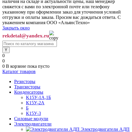
наличия на складе и актуальности цены, наш менеджер
свяжется с вами по электронной почте или телефону
указанному при оформлении заказ для уточнения условий
отгрузки и оплаты заказа. Просим вас дождаться ответа. С
уважением компания ООО «АльянсТехно»
Закрыть окно
rekdetal@yandex.ru
0
0
0
В корзине
пока пусто
Каталог товаров
Резисторы
Транзисторы
Конденсаторы
K15У-1А,1Б
К15У-2А
Б
К15У-3
Силовые модули
Электродвигатели
Электродвигатели АДП