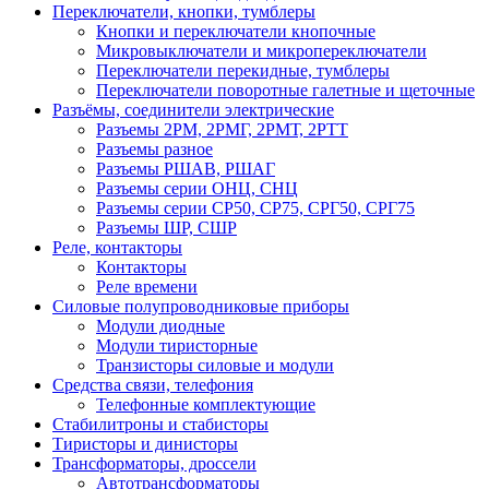
Переключатели, кнопки, тумблеры
Кнопки и переключатели кнопочные
Микровыключатели и микропереключатели
Переключатели перекидные, тумблеры
Переключатели поворотные галетные и щеточные
Разъёмы, соединители электрические
Разъемы 2РМ, 2РМГ, 2РМТ, 2РТТ
Разъемы разное
Разъемы РШАВ, РШАГ
Разъемы серии ОНЦ, СНЦ
Разъемы серии СР50, СР75, СРГ50, СРГ75
Разъемы ШР, СШР
Реле, контакторы
Контакторы
Реле времени
Силовые полупроводниковые приборы
Модули диодные
Модули тиристорные
Транзисторы силовые и модули
Средства связи, телефония
Телефонные комплектующие
Стабилитроны и стабисторы
Тиристоры и динисторы
Трансформаторы, дроссели
Автотрансформаторы