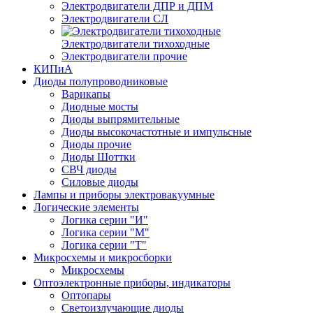
Электродвигатели ДПР и ДПМ
Электродвигатели СЛ
Электродвигатели тихоходные
Электродвигатели прочие
КИПиА
Диоды полупроводниковые
Варикапы
Диодные мосты
Диоды выпрямительные
Диоды высокочастотные и импульсные
Диоды прочие
Диоды Шоттки
СВЧ диоды
Силовые диоды
Лампы и приборы электровакуумные
Логические элементы
Логика серии "И"
Логика серии "М"
Логика серии "Т"
Микросхемы и микросборки
Микросхемы
Оптоэлектронные приборы, индикаторы
Оптопары
Светоизлучающие диоды