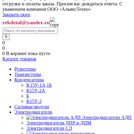
отгрузки и оплаты заказа. Просим вас дождаться ответа. С
уважением компания ООО «АльянсТехно»
Закрыть окно
rekdetal@yandex.ru
0
0
0
В корзине
пока пусто
Каталог товаров
Резисторы
Транзисторы
Конденсаторы
K15У-1А,1Б
К15У-2А
Б
К15У-3
Силовые модули
Электродвигатели
Электродвигатели АДП
Электродвигатели ДПР и ДПМ
Электродвигатели СЛ