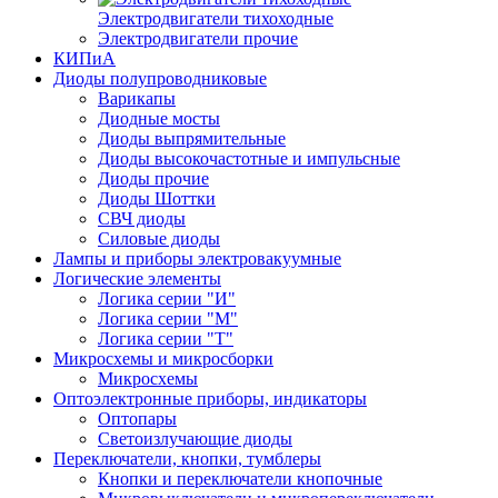
Электродвигатели тихоходные
Электродвигатели прочие
КИПиА
Диоды полупроводниковые
Варикапы
Диодные мосты
Диоды выпрямительные
Диоды высокочастотные и импульсные
Диоды прочие
Диоды Шоттки
СВЧ диоды
Силовые диоды
Лампы и приборы электровакуумные
Логические элементы
Логика серии "И"
Логика серии "М"
Логика серии "Т"
Микросхемы и микросборки
Микросхемы
Оптоэлектронные приборы, индикаторы
Оптопары
Светоизлучающие диоды
Переключатели, кнопки, тумблеры
Кнопки и переключатели кнопочные