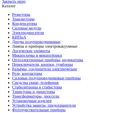
Закрыть окно
Каталог
Резисторы
Транзисторы
Конденсаторы
Силовые модули
Электродвигатели
КИПиА
Диоды полупроводниковые
Лампы и приборы электровакуумные
Логические элементы
Микросхемы и микросборки
Оптоэлектронные приборы, индикаторы
Переключатели, кнопки, тумблеры
Разъёмы, соединители электрические
Реле, контакторы
Силовые полупроводниковые приборы
Средства связи, телефония
Стабилитроны и стабисторы
Тиристоры и динисторы
Трансформаторы, дроссели
Установочные изделия
Устройства защиты, предохранители
Фоточувствительные приборы