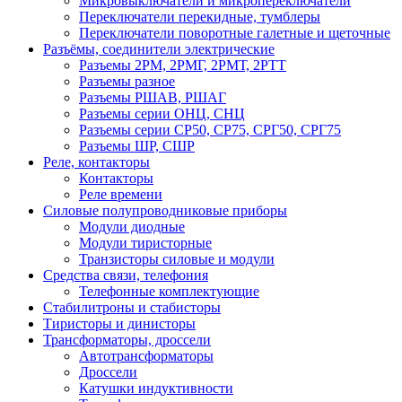
Микровыключатели и микропереключатели
Переключатели перекидные, тумблеры
Переключатели поворотные галетные и щеточные
Разъёмы, соединители электрические
Разъемы 2РМ, 2РМГ, 2РМТ, 2РТТ
Разъемы разное
Разъемы РШАВ, РШАГ
Разъемы серии ОНЦ, СНЦ
Разъемы серии СР50, СР75, СРГ50, СРГ75
Разъемы ШР, СШР
Реле, контакторы
Контакторы
Реле времени
Силовые полупроводниковые приборы
Модули диодные
Модули тиристорные
Транзисторы силовые и модули
Средства связи, телефония
Телефонные комплектующие
Стабилитроны и стабисторы
Тиристоры и динисторы
Трансформаторы, дроссели
Автотрансформаторы
Дроссели
Катушки индуктивности