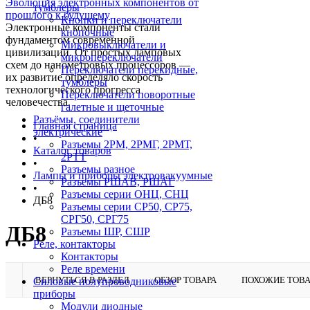
Эволюция электронных компонентов от
тумблеры
прошлого к будущему
Кнопки и переключатели
Электронные компоненты стали
кнопочные
фундаментом современной
Микровыключатели и
цивилизации. От простых ламповых
микропереключатели
схем до нанометровых процессоров —
Переключатели перекидные,
их развитие определяло скорость
тумблеры
технологического прогресса
Переключатели поворотные
человечества.
галетные и щеточные
Разъёмы, соединители
Главная страница
электрические
•
Разъемы 2РМ, 2РМГ, 2РМТ,
Каталог товаров
2РТТ
•
Разъемы разное
Лампы и приборы электровакуумные
Разъемы РШАВ, РШАГ
•
Разъемы серии ОНЦ, СНЦ
ДБ8
Разъемы серии СР50, СР75,
СРГ50, СРГ75
ДБ8
Разъемы ШР, СШР
Реле, контакторы
Контакторы
Реле времени
ВЕРНУТЬСЯ В РАЗДЕЛ
ОБЗОР ТОВАРА
ПОХОЖИЕ ТОВ
Силовые полупроводниковые
приборы
Модули диодные