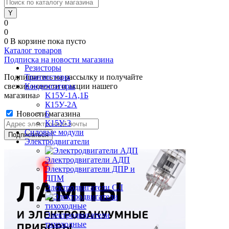
0
0
0
В корзине
пока пусто
Каталог товаров
Подписка на новости магазина
Резисторы
Подпишитесь на рассылку и получайте
Транзисторы
свежие новости и акции нашего
Конденсаторы
магазина.
K15У-1А,1Б
К15У-2А
Новости магазина
Б
К15У-3
Силовые модули
Электродвигатели
Электродвигатели АДП
Электродвигатели ДПР и
ДПМ
Электродвигатели СЛ
Электродвигатели
тихоходные