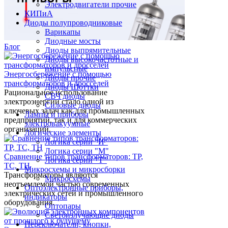
Электродвигатели прочие
КИПиА
Диоды полупроводниковые
Варикапы
Диодные мосты
Блог
Диоды выпрямительные
Диоды высокочастотные и
импульсные
Энергосбережение с помощью
Диоды прочие
трансформаторов и дросселей
Диоды Шоттки
Рациональное использование
СВЧ диоды
электроэнергии стало одной из
Силовые диоды
ключевых задач как для промышленных
Лампы и приборы
предприятий, так и для коммерческих
электровакуумные
организаций.
Логические элементы
Логика серии "И"
Логика серии "М"
Сравнение типов трансформаторов: ТР,
Логика серии "Т"
ТС, ТН
Микросхемы и микросборки
Трансформаторы являются
Микросхемы
неотъемлемой частью современных
Оптоэлектронные приборы,
электрических сетей и промышленного
индикаторы
оборудования.
Оптопары
Светоизлучающие диоды
Переключатели, кнопки,