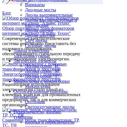
Варикапы
Диодные мосты
Блог
Диоды выпрямительные
Диоды высокочастотные и
импульсные
Обзор популярных трансформаторов
Диоды прочие
интернет магазина "Альянс Техно"
Диоды Шоттки
Современные электротехнические
СВЧ диоды
системы невозможно представить без
Силовые диоды
надежного оборудования,
Лампы и приборы
обеспечивающего стабильную передачу
электровакуумные
и преобразование электроэнергии.
Логические элементы
Логика серии "И"
Логика серии "М"
Энергосбережение с помощью
Логика серии "Т"
трансформаторов и дросселей
Микросхемы и микросборки
Рациональное использование
Микросхемы
электроэнергии стало одной из
Оптоэлектронные приборы,
ключевых задач как для промышленных
индикаторы
предприятий, так и для коммерческих
Оптопары
организаций.
Светоизлучающие диоды
Переключатели, кнопки,
тумблеры
Сравнение типов трансформаторов: ТР,
Кнопки и переключатели
ТС, ТН