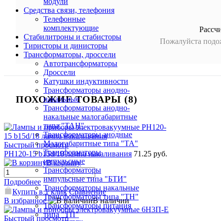
модули
Средства связи, телефония
Телефонные
комплектующие
Рассч
Стабилитроны и стабисторы
Пожалуйста подож
Тиристоры и динисторы
Трансформаторы, дроссели
Автотрансформаторы
Дроссели
Катушки индуктивности
Трансформаторы анодно-
ПОХОЖИЕ ТОВАРЫ (8)
накальные
Трансформаторы анодно-
накальные малогабаритные
типа "ТАН"
Трансформаторы анодные
Малогабаритные типа "ТА"
Быстрый просмотр
Трансформаторы
РН120-15 b15d/18 лампа накаливания
71.25 руб.
импульсные
В корзину
Трансформаторы
импульсные типа "БТИ"
Подробнее
Трансформаторы накальные
Купить в 1 клик
Сравнение
Трансформаторы типа "ТН"
В избранное
В наличии
Трансформаторы питания
типа "ТП"
Быстрый просмотр