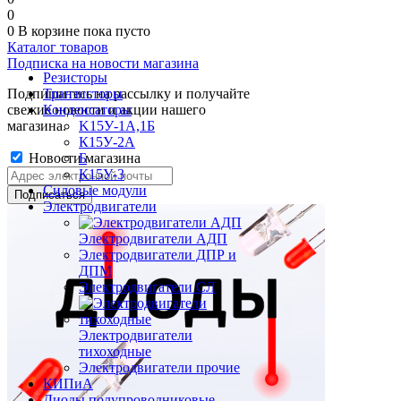
0
0
В корзине
пока пусто
Каталог товаров
Подписка на новости магазина
Резисторы
Подпишитесь на рассылку и получайте
Транзисторы
свежие новости и акции нашего
Конденсаторы
магазина.
K15У-1А,1Б
К15У-2А
Новости магазина
Б
К15У-3
Силовые модули
Электродвигатели
Электродвигатели АДП
Электродвигатели ДПР и
ДПМ
Электродвигатели СЛ
Электродвигатели
тихоходные
Электродвигатели прочие
КИПиА
Диоды полупроводниковые