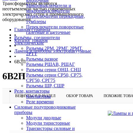
кнопочные
Трансформаторы являются
Микровыключатели и
неотъемлемой частью современных
микропереключатели
электрических сетей и промышленного
Переключатели перекидные,
оборудования.
тумблеры
Переключатели поворотные
Главная страница
галетные и щеточные
•
Разъёмы, соединители
Каталог товаров
электрические
•
Разъемы 2РМ, 2РМГ, 2РМТ,
Лампы и приборы электровакуумные
2РТТ
•
Разъемы разное
6В2П
Разъемы РШАВ, РШАГ
Разъемы серии ОНЦ, СНЦ
6В2П
Разъемы серии СР50, СР75,
СРГ50, СРГ75
Разъемы ШР, СШР
Реле, контакторы
ВЕРНУТЬСЯ В РАЗДЕЛ
ОБЗОР ТОВАРА
ПОХОЖИЕ ТОВ
Контакторы
Реле времени
Силовые полупроводниковые
приборы
Модули диодные
Модули тиристорные
Транзисторы силовые и