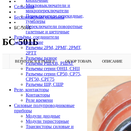
кнопочные
•
Микровыключатели и
Сельсины
микропереключатели
•
Переключатели перекидные,
Бесконтактные сельсины
тумблеры
•
Переключатели поворотные
БС-501Б
галетные и щеточные
Разъёмы, соединители
БС-501Б
электрические
Разъемы 2РМ, 2РМГ, 2РМТ,
2РТТ
Разъемы разное
ВЕРНУТЬСЯ В РАЗДЕЛ
ОБЗОР ТОВАРА
ОПИСАНИЕ
Разъемы РШАВ, РШАГ
Разъемы серии ОНЦ, СНЦ
Разъемы серии СР50, СР75,
СРГ50, СРГ75
Разъемы ШР, СШР
Реле, контакторы
Контакторы
Реле времени
Силовые полупроводниковые
приборы
Модули диодные
Модули тиристорные
Транзисторы силовые и