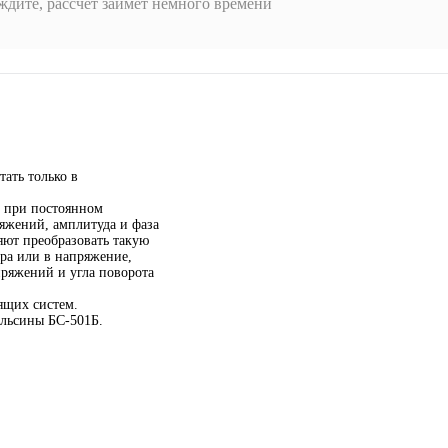
дите, рассчет займет немного времени
ать только в
 при постоянном
яжений, амплитуда и фаза
яют преобразовать такую
ра или в напряжение,
пряжений и угла поворота
ящих систем.
ельсины БС-501Б.