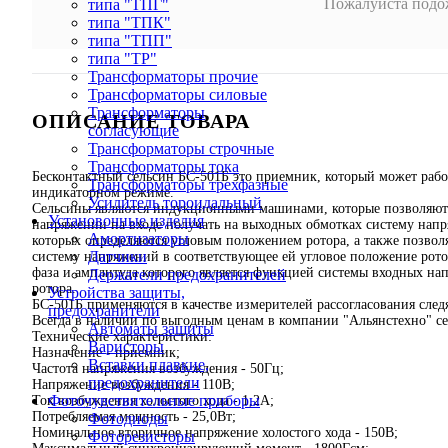
Пожалуйста подож
типа "ТПГ"
типа "ТПК"
типа "ТПП"
типа "ТР"
Трансформаторы прочие
Трансформаторы силовые
Трансформаторы
ОПИСАНИЕ ТОВАРА
согласующие
Трансформаторы строчные
Трансформаторы тока
Бесконтактный сельсин БС-501Б это приемник, который может работ
Трансформаторы трехфазные
индикаторном режиме.
Усилитель тороидальный
Сельсины являются индукционными машинами, которые позволяют
Установочные изделия
напряжении на входе получать на выходных обмотках систему напр
Амортизаторы
которых определяются угловым положением ротора, а также позвол
Датчики
систему напряжений в соответствующее ей угловое положение рото
фаза и амплитуда которого является функцией системы входных на
Держатели предохранителей
ротора.
Устройства защиты,
БС-501Б применяются в качестве измерителей рассогласования след
предохранители
Всегда в наличии по выгодным ценам в компании "Альянстехно" с
Автоматы защиты
Технические характеристики:
Варисторы
Назначение - приемник;
Вставки плавкие,
Частота напряжения возбуждения - 50Гц;
предохранители
Напряжение возбуждения - 110В;
Фоточувствительные приборы
Ток возбуждения холостого хода - 1,2А;
Потребляемая мощность - 25,0Вт;
Фотодиоды
Номинальное вторичное напряжение холостого хода - 150В;
Фоторезисторы