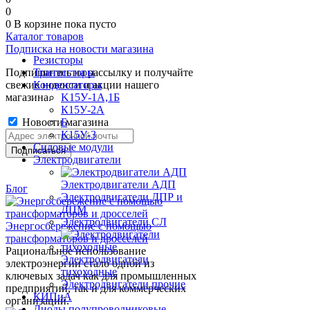
0
0
В корзине
пока пусто
Каталог товаров
Подписка на новости магазина
Резисторы
Подпишитесь на рассылку и получайте
Транзисторы
свежие новости и акции нашего
Конденсаторы
магазина.
K15У-1А,1Б
К15У-2А
Новости магазина
Б
К15У-3
Силовые модули
Электродвигатели
Электродвигатели АДП
Блог
Электродвигатели ДПР и
ДПМ
Электродвигатели СЛ
Энергосбережение с помощью
трансформаторов и дросселей
Рациональное использование
Электродвигатели
электроэнергии стало одной из
тихоходные
ключевых задач как для промышленных
Электродвигатели прочие
предприятий, так и для коммерческих
КИПиА
организаций.
Диоды полупроводниковые