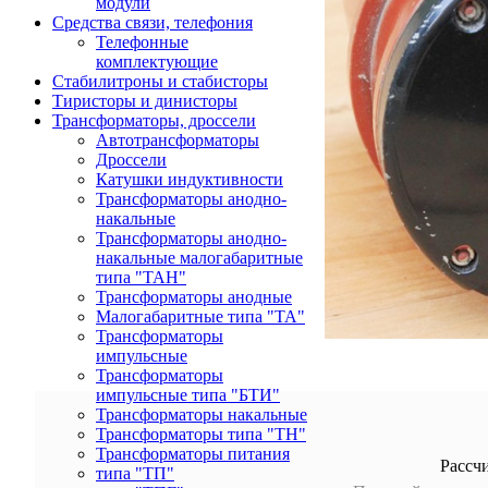
модули
Средства связи, телефония
Телефонные
комплектующие
Стабилитроны и стабисторы
Тиристоры и динисторы
Трансформаторы, дроссели
Автотрансформаторы
Дроссели
Катушки индуктивности
Трансформаторы анодно-
накальные
Трансформаторы анодно-
накальные малогабаритные
типа "ТАН"
Трансформаторы анодные
Малогабаритные типа "ТА"
Трансформаторы
импульсные
Трансформаторы
импульсные типа "БТИ"
Трансформаторы накальные
Трансформаторы типа "ТН"
Трансформаторы питания
Рассч
типа "ТП"