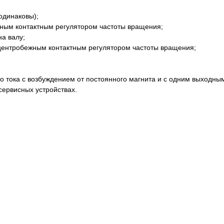
 одинаковы);
жным контактным регулятором частоты вращения;
на валу;
м центробежным контактным регулятором частоты вращения;
 тока с возбуждением от постоянного магнита и с одним выходны
сервисных устройствах.