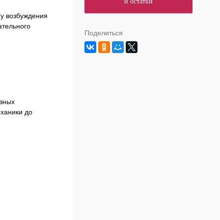
и остатки
пу возбуждения
ательного
Поделиться
азных
еханики до