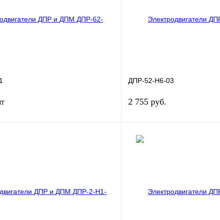
1
ДПР-52-Н6-03
2 755 руб.
шт
В корзину
В корз
лик
Сравнение
Купить в 1 клик
В
В избранное
наличии
н