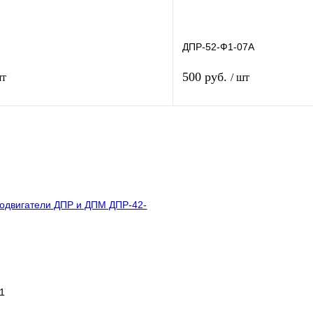
ДПР-52-Ф1-07А
500 руб.
шт
/ шт
В корзину
В корз
лик
Сравнение
Купить в 1 клик
В
В избранное
наличии
н
1