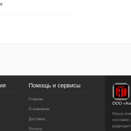
шт
В корзину
лик
Сравнение
В
наличии
ия
Помощь и сервисы
Главная
ООО «Ал
О компании
Наша ком
Доставка
поставке
радиодет
Оплата