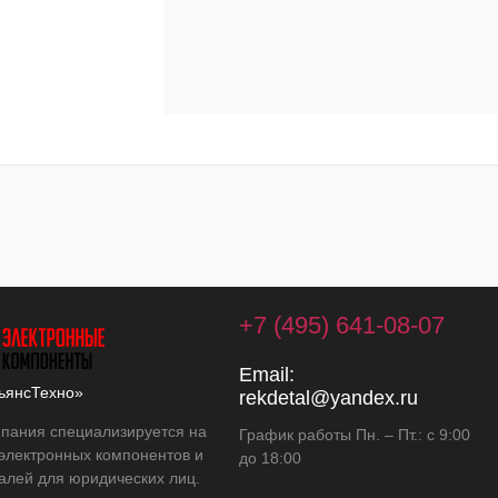
+7 (495) 641-08-07
Email:
ьянсТехно»
rekdetal@yandex.ru
пания специализируется на
График работы Пн. – Пт.: с 9:00
 электронных компонентов и
до 18:00
алей для юридических лиц.