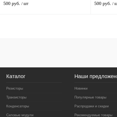
500 руб.
500 руб.
/ шт
/ 
В корзину
Купить в 1 клик
Сравнение
Купить в 1 к
В избранное
В
В избранное
наличии
Каталог
Наши предложен
Резисторы
Новинки
Транзисторы
Популярные товары
Конденсаторы
Распродажи и скидки
Силовые модули
Рекомендуемые товары