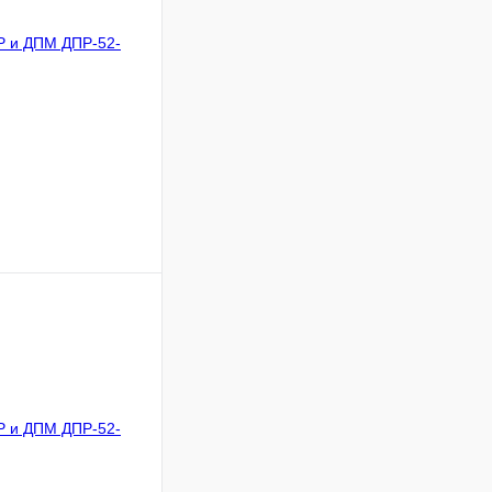
ину
Сравнение
В
аличии