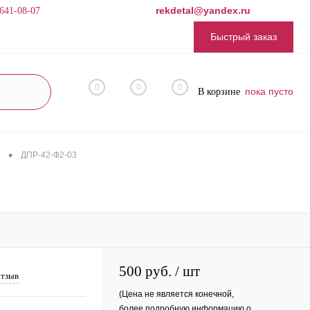
rekdetal@yandex.ru
 641-08-07
Быстрый заказ
0
0
0
пока пусто
В корзине
•
ДПР-42-Ф2-03
500 руб.
/ шт
отзыв
(Цена не является конечной,
более подробную информацию о