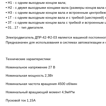
• H1 - с одним выходным концом вала;
• Н2 - с двумя выходными концами вала (размеры концов вала
• Н3 - с одним выходным концом вала и встроенным центробе
• 1Т - с одним выходным концом вала и с трибкой (шестерней) 
• 3Т - с одним выходным концом вала с трибкой и встроенны
• 01...17 - тип двигателя.
Электродвигатель ДПР-42-Ф2-03 является машиной постоянного
Предназначен для использования в системах автоматизации и 
Технические характеристики:
Номинальное напряжение 27 В
Номинальная мощность 2,3Вт
Номинальная частота вращения 4500 об/мин
Номинальный вращающий момент 4,9мН*м
Пусковой ток 1,15А